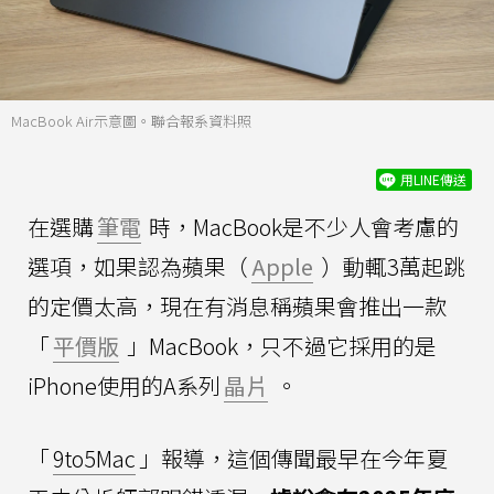
MacBook Air示意圖。聯合報系資料照
用LINE傳送
在選購
筆電
時，MacBook是不少人會考慮的
選項，如果認為蘋果（
Apple
）動輒3萬起跳
的定價太高，現在有消息稱蘋果會推出一款
「
平價版
」MacBook，只不過它採用的是
iPhone使用的A系列
晶片
。
「
9to5Mac
」報導，這個傳聞最早在今年夏