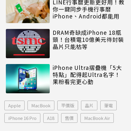
LINE行事曆更新更好用！教
你一鍵同步手機行事曆
iPhone、Android都能用
DRAM奇缺成iPhone 18瓶
頸！台積電10億美元待封裝
晶片只能枯等
iPhone Ultra摺疊機「5大
特點」配得起Ultra名字！
果粉看完更心動
Apple
MacBook
平價版
晶片
筆電
iPhone 16 Pro
A18
售價
MacBook Air