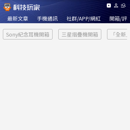
最新文章
手機通訊
社群/APP/網紅
開箱/評
Sony紀念耳機開箱
三星摺疊機開箱
「全新