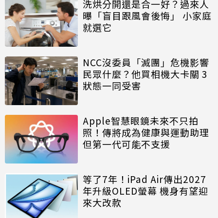
洗烘分開還是合一好？過來人
曝「盲目跟風會後悔」 小家庭
就選它
NCC沒委員「滅團」危機影響
民眾什麼？他買相機大卡關 3
狀態一同受害
Apple智慧眼鏡未來不只拍
照！傳將成為健康與運動助理
但第一代可能不支援
等了7年！iPad Air傳出2027
年升級OLED螢幕 機身有望迎
來大改款