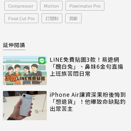
Compressor
Motion
Pixelmator Pro
Final Cut Pro
訂閱制
買斷
延伸閱讀
LINE免費貼圖3款！易遊網
「醜白兔」、鼻妹6金句直搗
上班族苦悶日常
iPhone Air讓資深果粉後悔到
「想退貨」！他曝致命缺點釣
出眾苦主