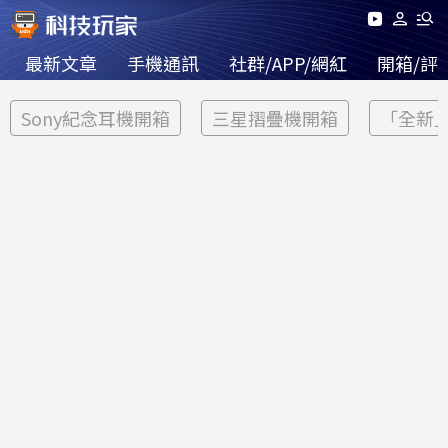
最新文章
手機通訊
社群/APP/網紅
開箱/評
Sony紀念耳機開箱
三星摺疊機開箱
「全新