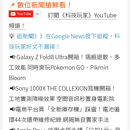
📌 數位新聞搶鮮看！
訂閱《科技玩家》YouTube
頻道！
💡
追新聞》》在Google News按下追蹤，科
技玩家好文不漏接！
📢 Galaxy Z Fold8 Ultra開箱！摺痕退散、多
工效能 同時爽玩Pokemon GO、Pikmin
Bloom
📢Sony 1000X THE COLLEXION耳機開箱！
工地實測降噪效果 空間音訊秒置身電影院
📢電商平台買「全新庫存機」踩雷！電池循
環44次還帶維修紀錄 網揭無良賣家手法
📢 Apple Pay、信用卡搭北捷「只扣1元」是