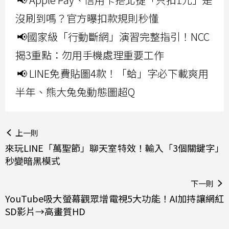
沒刷到嗎？官方曝扣款規則秒懂
📢國家級「行動斷網」演習完整指引！NCC
揭3重點：勿用手機處理重要工作
📢 LINE免費貼圖4款！「蛤」字必下載爽用
半年、熊大兔兔動態圖超Q
上一則
來玩LINE「萬聖節」聊天室特效！輸入「3個關鍵字」
秒變暗黑模式
下一則
YouTube吸大螢幕觀眾增電視5大功能！AI加持讓網紅
SD影片→高畫質HD