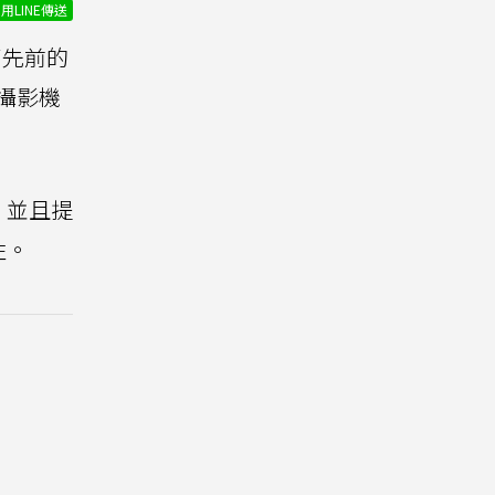
用LINE傳送
了先前的
攝影機
，並且提
性。