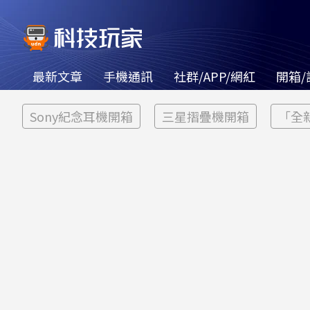
最新文章
手機通訊
社群/APP/網紅
開箱/
Sony紀念耳機開箱
三星摺疊機開箱
「全