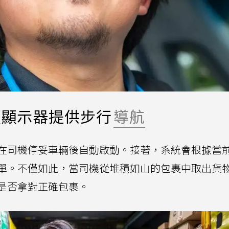
頭顯示器提供步行
導航
在司機停妥車輛後自動啟動。接著，系統會根據當
單。不僅如此，當司機從堆積如山的包裹中取出貨
是否拿對正確包裹。