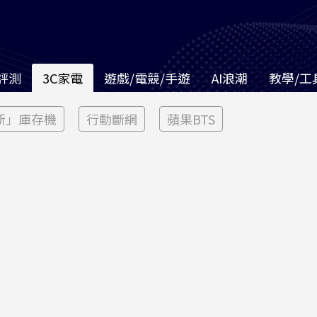
評測
3C家電
遊戲/電競/手遊
AI浪潮
教學/工
新」庫存機
行動斷網
蘋果BTS