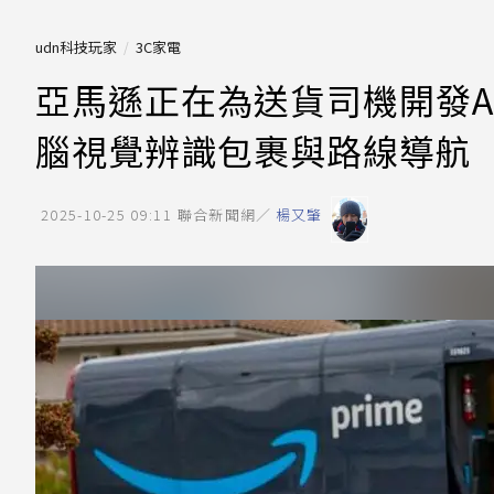
udn科技玩家
3C家電
亞馬遜正在為送貨司機開發A
腦視覺辨識包裹與路線導航
2025-10-25 09:11
聯合新聞網／
楊又肇