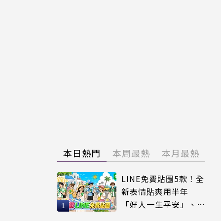
本日熱門
本周最熱
本月最熱
LINE免費貼圖5款！全
新表情貼爽用半年
「好人一生平安」、
「好熱」必用