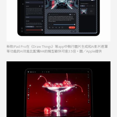
新款iPad Pro在《Draw Things》等app中執行圖片生成和AI影片遮罩
等功能的AI效能比配備M4的機型最快可達3.5倍。圖／Apple提供