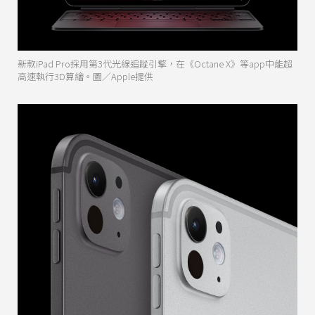
新款iPad Pro採用第3代光線追蹤引擎，在《Octane X》等app中能超
高速執行3D算繪。圖／Apple提供