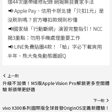
環44次還帶維修紀錄 網揭無良賣家手法
📢 Apple Pay、信用卡搭北捷「只扣1元」是
沒刷到嗎？官方曝扣款規則秒懂
📢國家級「行動斷網」演習完整指引！NCC
揭3重點：勿用手機處理重要工作
📢 LINE免費貼圖4款！「蛤」字必下載爽用
半年、熊大兔兔動態圖超Q
上一則
升級不加價！M5版Apple Vision Pro解鎖更多空間體
驗 新頭帶更舒適
下一則
vivo X300系列國際版全球首發OriginOS定義新體驗！