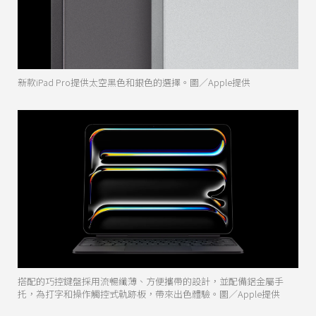
新款iPad Pro提供太空黑色和銀色的選擇。圖／Apple提供
搭配的巧控鍵盤採用流暢纖薄、方便攜帶的設計，並配備鋁金屬手
托，為打字和操作觸控式軌跡板，帶來出色體驗。圖／Apple提供