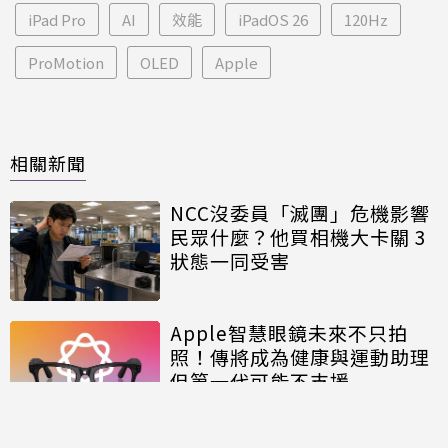
iPad Pro
AI
效能
iPadOS 26
120Hz
ProMotion
OLED
Apple
相關新聞
NCC沒委員「滅團」危機影響
民眾什麼？他買相機大卡關 3
狀態一同受害
Apple智慧眼鏡未來不只拍
照！傳將成為健康與運動助理
但第一代可能不支援