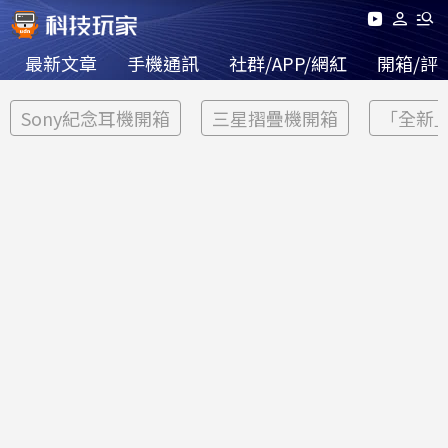
最新文章
手機通訊
社群/APP/網紅
開箱/評
Sony紀念耳機開箱
三星摺疊機開箱
「全新