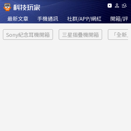
最新文章
手機通訊
社群/APP/網紅
開箱/評
Sony紀念耳機開箱
三星摺疊機開箱
「全新