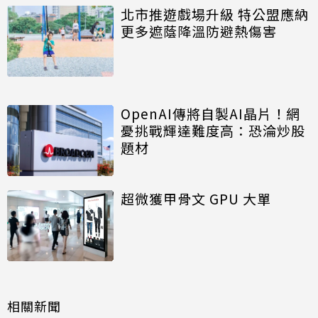
北市推遊戲場升級 特公盟應納
更多遮蔭降溫防避熱傷害
OpenAI傳將自製AI晶片！網
憂挑戰輝達難度高：恐淪炒股
題材
超微獲甲骨文 GPU 大單
相關新聞