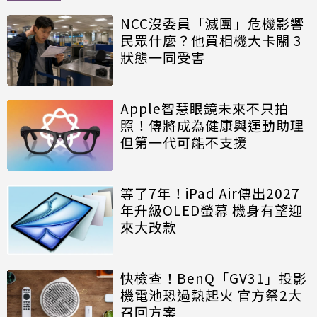
NCC沒委員「滅團」危機影響
民眾什麼？他買相機大卡關 3
狀態一同受害
Apple智慧眼鏡未來不只拍
照！傳將成為健康與運動助理
但第一代可能不支援
等了7年！iPad Air傳出2027
年升級OLED螢幕 機身有望迎
來大改款
快檢查！BenQ「GV31」投影
機電池恐過熱起火 官方祭2大
召回方案