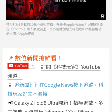
得益於M5搭載的10核心GPU架構，升級版Apple Vision Pro讓玩家能
在《Control》等人氣遊戲上，享有硬體加速光線追蹤和網格著色功
能。圖／Apple提供
📌 數位新聞搶鮮看！
訂閱《科技玩家》YouTube
頻道！
💡
追新聞》》在Google News按下追蹤，科
技玩家好文不漏接！
📢 Galaxy Z Fold8 Ultra開箱！摺痕退散、多
工效能 同時爽玩Pokemon GO、Pikmin