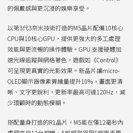
的佩戴感與更沉浸的娛樂享受。
以第3代3奈米技術打造的M5晶片配備10核心
CPU與10核心GPU，提供更強大的多工處理
效能與更流暢的操作體驗。GPU 支援硬體加
速光線追蹤與網格著色，遊戲如《Control》
可呈現更真實的光影效果。新晶片讓micro-
OLED顯示器像素算繪量提升10%，畫面更清
晰、文字更銳利，更新率最高可達120Hz，減
少環顧時的動態模糊。
搭配量身打造的R1晶片，M5能在僅12毫秒內
處理來自12台相機、5部感測器與6個麥克風