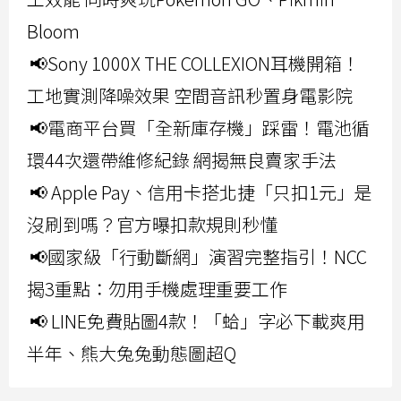
Bloom
📢Sony 1000X THE COLLEXION耳機開箱！
工地實測降噪效果 空間音訊秒置身電影院
📢電商平台買「全新庫存機」踩雷！電池循
環44次還帶維修紀錄 網揭無良賣家手法
📢 Apple Pay、信用卡搭北捷「只扣1元」是
沒刷到嗎？官方曝扣款規則秒懂
📢國家級「行動斷網」演習完整指引！NCC
揭3重點：勿用手機處理重要工作
📢 LINE免費貼圖4款！「蛤」字必下載爽用
半年、熊大兔兔動態圖超Q