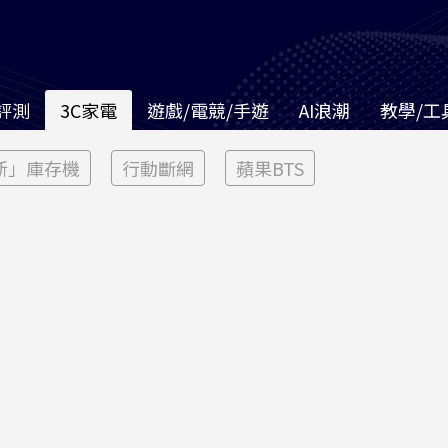
評測
3C家電
遊戲/電競/手遊
AI浪潮
教學/工
新」庫存機
行動斷網
蘋果BTS