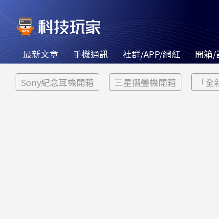
最新文章
手機通訊
社群/APP/網紅
開箱/
Sony紀念耳機開箱
三星摺疊機開箱
「全