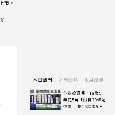
步上市。
更多
本日熱門
本周最熱
本月最熱
你敢投資嗎？18歲少
年花5萬「囤貨20條記
院
憶體」 拚15年後5倍
賣出