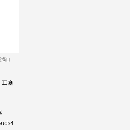
翻攝自
，耳塞
與
uds4