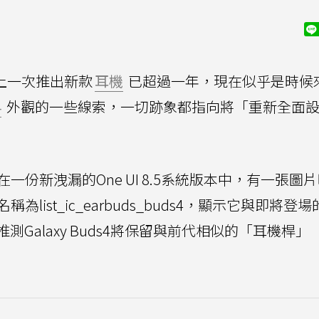
）上一次推出新款
耳機
已超過一年，現在似乎是時候
4
外觀的一些線索，一切跡象都指向將「重新全面
在一份新洩漏的One UI 8.5系統版本中，有一張圖
名稱為list_ic_earbuds_buds4，顯示它與即將登
Galaxy Buds4將保留與前代相似的「耳機桿」