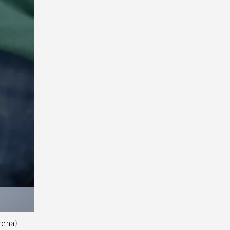
rena
）