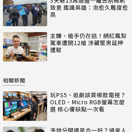
3天驗15具遺體…離去前鞠躬
致意 鑑識英雄：泡愈久難度愈
高
主嫌、槍手仍在逃！網紅鳳梨
駕車遭開12槍 涉藏匿男延押
遭駁
相關新聞
玩PS5、追劇該買哪款電視？
OLED、Micro RGB螢幕怎麼
選 核心優缺點一次看
洗烘分開還是合一好？過來人