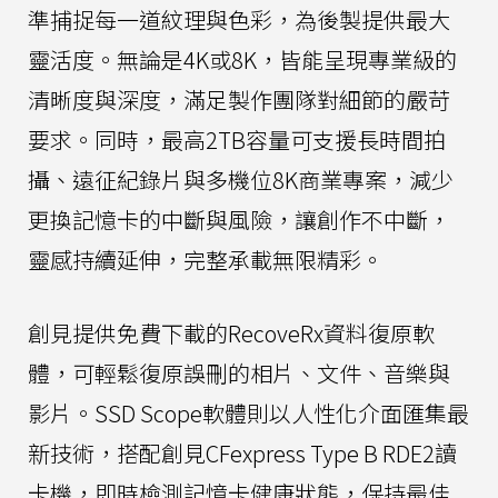
準捕捉每一道紋理與色彩，為後製提供最大
靈活度。無論是4K或8K，皆能呈現專業級的
清晰度與深度，滿足製作團隊對細節的嚴苛
要求。同時，最高2TB容量可支援長時間拍
攝、遠征紀錄片與多機位8K商業專案，減少
更換記憶卡的中斷與風險，讓創作不中斷，
靈感持續延伸，完整承載無限精彩。
創見提供免費下載的RecoveRx資料復原軟
體，可輕鬆復原誤刪的相片、文件、音樂與
影片。SSD Scope軟體則以人性化介面匯集最
新技術，搭配創見CFexpress Type B RDE2讀
卡機，即時檢測記憶卡健康狀態，保持最佳