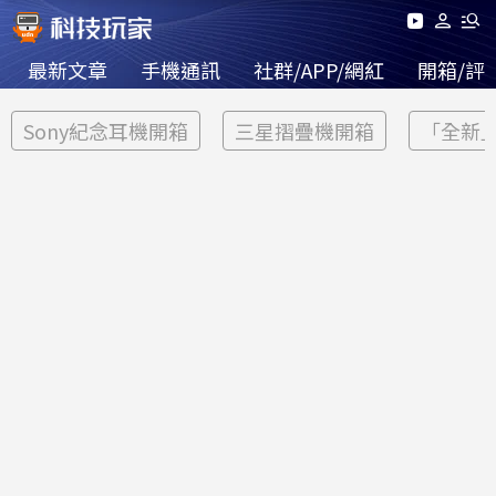
最新文章
手機通訊
社群/APP/網紅
開箱/評
Sony紀念耳機開箱
三星摺疊機開箱
「全新