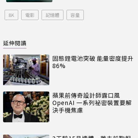
8K
電影
記憶體
容量
延伸閱讀
固態鋰電池突破 能量密度提升
86%
蘋果前傳奇設計師露口風
OpenAI 一系列祕密裝置要解
決手機焦慮