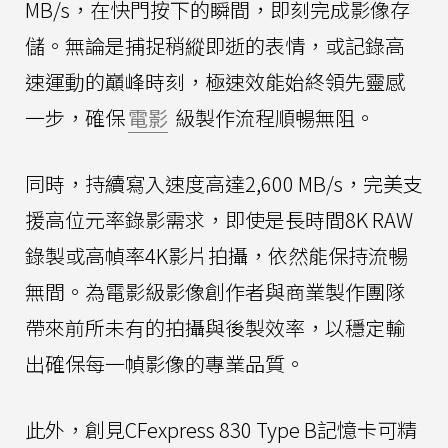
MB/s，在快門按下的瞬間，即刻完成影像存
儲。無論是捕捉稍縱即逝的表情，或記錄高
速運動的巔峰時刻，極速效能始終領先靈感
一步，確保
電影
級製作流程順暢無阻。
同時，持續寫入速度高達2,600 MB/s，完美支
援高位元率錄影需求，即使是長時間8K RAW
錄製或高幀率4K影片拍攝，依然能保持流暢
無間。為電影級影像創作者與商業製作團隊
帶來前所未有的拍攝與後製效率，以穩定輸
出確保每一幀影像的專業品質。
此外，創見CFexpress 830 Type B記憶卡可精