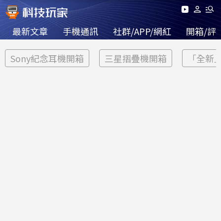
最新文章
手機通訊
社群/APP/網紅
開箱/評
Sony紀念耳機開箱
三星摺疊機開箱
「全新