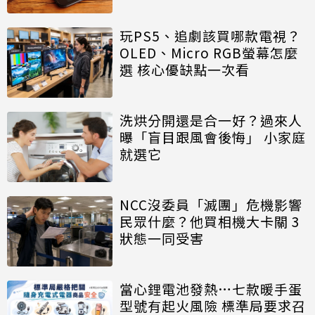
玩PS5、追劇該買哪款電視？
OLED、Micro RGB螢幕怎麼
選 核心優缺點一次看
洗烘分開還是合一好？過來人
曝「盲目跟風會後悔」 小家庭
就選它
NCC沒委員「滅團」危機影響
民眾什麼？他買相機大卡關 3
狀態一同受害
當心鋰電池發熱…七款暖手蛋
型號有起火風險 標準局要求召