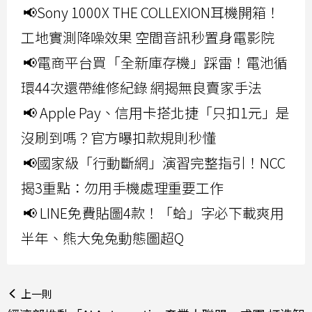
📢Sony 1000X THE COLLEXION耳機開箱！
工地實測降噪效果 空間音訊秒置身電影院
📢電商平台買「全新庫存機」踩雷！電池循
環44次還帶維修紀錄 網揭無良賣家手法
📢 Apple Pay、信用卡搭北捷「只扣1元」是
沒刷到嗎？官方曝扣款規則秒懂
📢國家級「行動斷網」演習完整指引！NCC
揭3重點：勿用手機處理重要工作
📢 LINE免費貼圖4款！「蛤」字必下載爽用
半年、熊大兔兔動態圖超Q
上一則