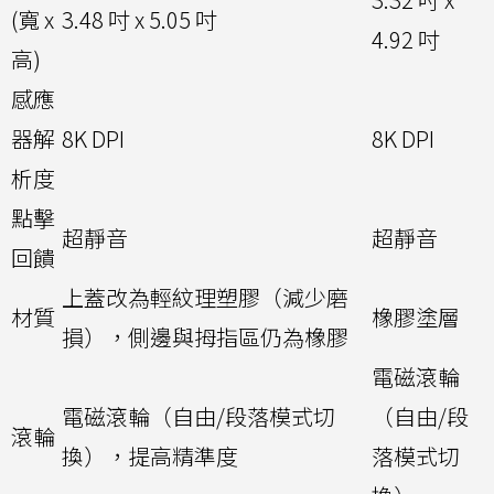
(寬 x
3.48 吋 x 5.05 吋
4.92 吋
高)
感應
器解
8K DPI
8K DPI
析度
點擊
超靜音
超靜音
回饋
上蓋改為輕紋理塑膠（減少磨
材質
橡膠塗層
損），側邊與拇指區仍為橡膠
電磁滾輪
電磁滾輪（自由/段落模式切
（自由/段
滾輪
換），提高精準度
落模式切