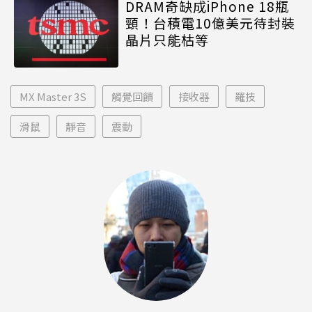
DRAM奇缺成iPhone 18瓶
頸！台積電10億美元待封裝
晶片只能枯等
MX Master 3S
觸覺回饋
接收器
羅技
滑鼠
靜音
震動