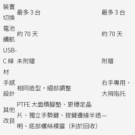
裝置
最多 3 台
最多 3 台
切換
電池
約 70 天
約 70 天
續航
USB-
C 線
未附贈
附贈
材
手感
右手專用、
相同造型，細部調整
設計
大拇指托
PTFE 大面積腳墊、更穩定晶
其他
片、獨立手勢鍵、按鍵邊緣半透
—
改良
明、底部螺絲裸露（利於回收）