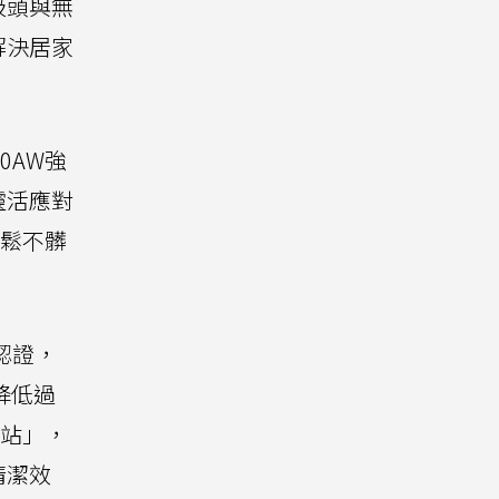
吸頭與無
解決居家
0AW強
靈活應對
輕鬆不髒
繞認證，
降低過
間站」，
清潔效