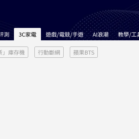
評測
3C家電
遊戲/電競/手遊
AI浪潮
教學/工
新」庫存機
行動斷網
蘋果BTS