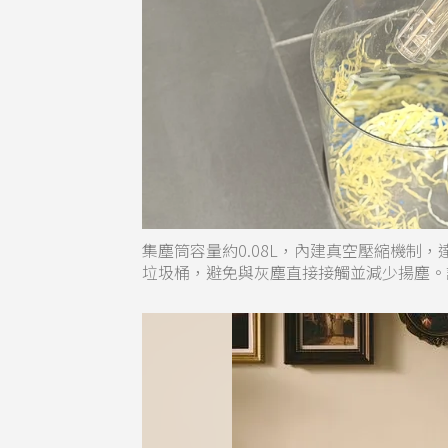
集塵筒容量約0.08L，內建真空壓縮機制
垃圾桶，避免與灰塵直接接觸並減少揚塵。