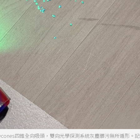
全新的Fluffycones四錐全向吸頭，雙向光學探測系統灰塵髒污無所遁形。