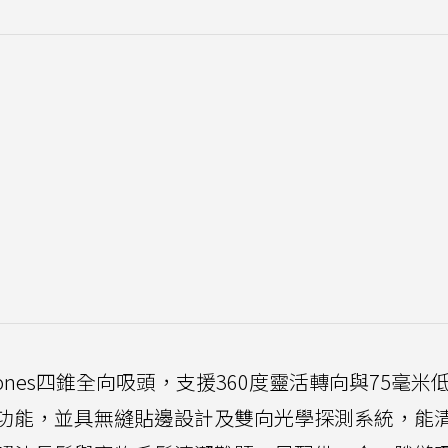
cones四錐全向吸頭，支援360度靈活轉向與75毫米
功能，並具無縫貼邊設計及雙向光學探測系統，能