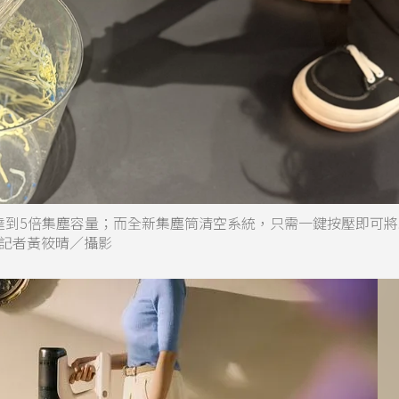
，達到5倍集塵容量；而全新集塵筒清空系統，只需一鍵按壓即可
記者黃筱晴／攝影