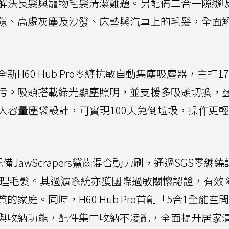
解決長髮與寵物毛髮清潔難題。另配備二合一隙縫
隙、高處灰塵及沙發、床墊與汽車上的毛髮，全面
60 Hub Pro零纏抗敏自動集塵吸塵器，主打17
污。吸頭搭載綠光顯塵照明，並支援多吸頭切換，
大容量塵袋設計，可實現100天免倒垃圾，操作更
o配備JawScrapers鯊齒混合動力刷，通過SGS零纏
層清理毛髮。其過濾系統亦獲國際過敏關懷認證，有效
家庭。同時，H60 Hub Pro首創「5合1全能空
與收納功能，配件集中收納不凌亂，全面提升居家