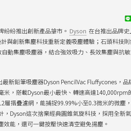
牌紛紛推出創新產品搶市。
Dyson
在台推出品牌史
設計與創新集塵科技重新定義吸塵體驗；石頭科技則
零纏抗敏自動集塵吸塵器，結合強效吸力、長效集塵與抗
筆吸塵器Dyson PencilVac Fluffycones，
米，搭載Dyson最小最快、轉速高達140,000rpm
層摺疊濾網，能捕捉99.99%小至0.3微米的微塵
，Dyson這次捨棄經典圓錐氣旋科技，採用全新
倍集塵效能，還可一鍵按壓快速清空避免揚塵。