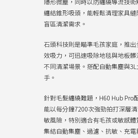
隱形微塵，同時以防纏繞導流技術
纏結錐形吸頭，能輕鬆清理家具縫
盲區清潔需求。
石頭科技則是瞄準毛孩家庭，推出全新H
效吸力，可迅速吸除地毯與地板髒
不同清潔場景。搭配自動集塵與3L
手。
針對毛髮纏繞難題，H60 Hub Pr
能以每分鐘7200次強勁拍打深
敏風險，特別適合有毛孩或敏感體質的
集結自動集塵、過濾、抗敏、充電