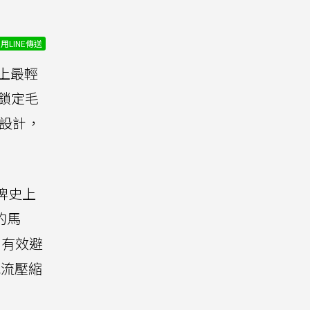
用LINE傳送
上最輕
鎖定毛
敏設計，
品牌史上
的馬
，有效避
氣流壓縮