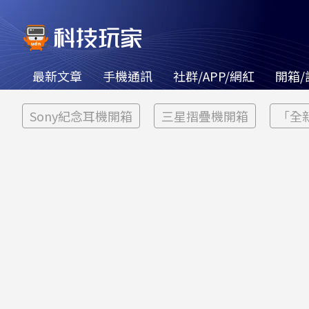
最新文章
手機通訊
社群/APP/網紅
開箱/
Sony紀念耳機開箱
三星摺疊機開箱
「全