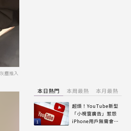
將灰塵推入
本日熱門
本周最熱
本月最熱
超煩！YouTube新型
「小視窗廣告」惹怨
iPhone用戶無需會員
輕鬆解決