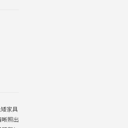
低矮家具
清晰照出