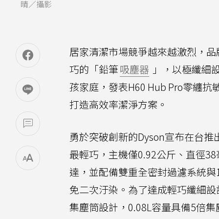
晴／攝影
居家清潔市場競爭越來越激烈，品
巧的「鉛筆
吸塵器
」，以極纖細
孩家庭，發表H60 Hub Pro
打造高效率潔淨方案。
勇於突破創新的Dyson宣布在台推出最新鉛
最輕巧，主機僅0.92公斤、直徑38毫
達，並配備雙重全密封過濾系統與12
免二次汙染。為了達成輕巧纖細設計
集塵筒設計，0.08L容量具備5