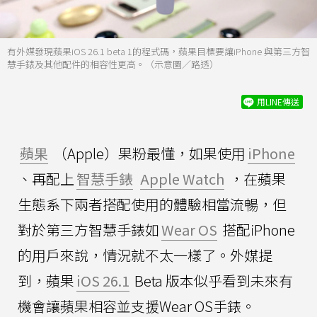
有外媒發現蘋果iOS 26.1 beta 1的程式碼，蘋果目標要讓iPhone 與第三方智
慧手錶及其他配件的相容性更高。（示意圖／路透）
用LINE傳送
蘋果
（Apple）果粉最懂，如果使用
iPhone
、再配上
智慧手錶
Apple Watch
，在蘋果
生態系下兩者搭配使用的體驗相當流暢，但
對於第三方智慧手錶如
Wear OS
搭配iPhone
的用戶來說，情況就不太一樣了。外媒提
到，蘋果
iOS 26.1
Beta 版本似乎看到未來有
機會讓蘋果相容並支援Wear OS手錶。