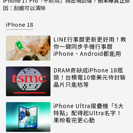
iPhone 17 Pro「不耐用」頻出現刮傷？蘋果曝真正原
因：刮痕可以清除
iPhone 18
LINE行事曆更新更好用！教
你一鍵同步手機行事曆
iPhone、Android都能用
DRAM奇缺成iPhone 18瓶
頸！台積電10億美元待封裝
晶片只能枯等
iPhone Ultra摺疊機「5大
特點」配得起Ultra名字！
果粉看完更心動