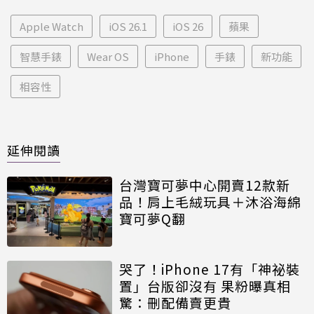
Apple Watch
iOS 26.1
iOS 26
蘋果
智慧手錶
Wear OS
iPhone
手錶
新功能
相容性
延伸閱讀
台灣寶可夢中心開賣12款新
品！肩上毛絨玩具＋沐浴海綿
寶可夢Q翻
哭了！iPhone 17有「神祕裝
置」台版卻沒有 果粉曝真相
驚：刪配備賣更貴