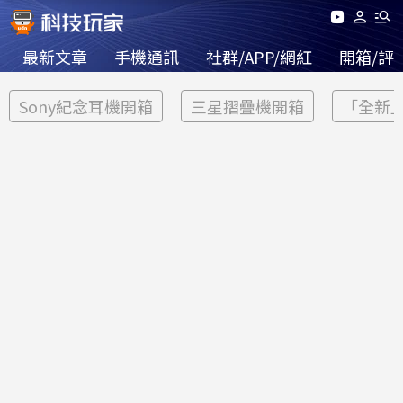
最新文章
手機通訊
社群/APP/網紅
開箱/評
Sony紀念耳機開箱
三星摺疊機開箱
「全新