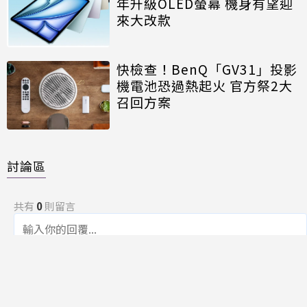
年升級OLED螢幕 機身有望迎
來大改款
快檢查！BenQ「GV31」投影
機電池恐過熱起火 官方祭2大
召回方案
討論區
共有
0
則留言