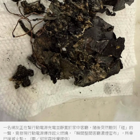
一名網友正在幫行動電源充電並靜置於家中客廳，隨後突然聽到「碰」的
一聲，竟發現行動電源爆炸起火燃燒，「瞬間整間客廳濃煙密布」，所幸
已撲滅火勢。（圖／何宗霖授權提供）