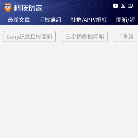
最新文章
手機通訊
社群/APP/網紅
開箱/評
Sony紀念耳機開箱
三星摺疊機開箱
「全新