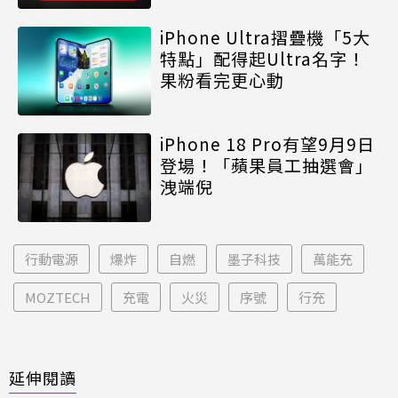
iPhone Ultra摺疊機「5大
特點」配得起Ultra名字！
果粉看完更心動
iPhone 18 Pro有望9月9日
登場！「蘋果員工抽選會」
洩端倪
行動電源
爆炸
自燃
墨子科技
萬能充
MOZTECH
充電
火災
序號
行充
延伸閱讀