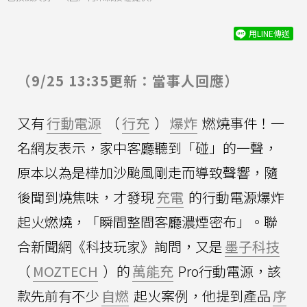
用LINE傳送
（9/25 13:35更新：當事人回應）
又有
行動電源
（
行充
）
爆炸
燃燒事件！一
名網友表示，家中客廳聽到「碰」的一聲，
原本以為是樺加沙颱風剛走而導致聲響，隨
後聞到燒焦味，才發現
充電
的行動電源爆炸
起火燃燒，「瞬間整間客廳濃煙密布」。聯
合新聞網《科技玩家》詢問，又是
墨子科技
（
MOZTECH
）的
萬能充
Pro行動電源，該
款先前有不少
自燃
起火案例，他提到產品
序