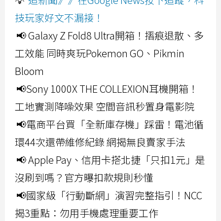
技玩家好文不漏接！
📢 Galaxy Z Fold8 Ultra開箱！摺痕退散、多
工效能 同時爽玩Pokemon GO、Pikmin
Bloom
📢Sony 1000X THE COLLEXION耳機開箱！
工地實測降噪效果 空間音訊秒置身電影院
📢電商平台買「全新庫存機」踩雷！電池循
環44次還帶維修紀錄 網揭無良賣家手法
📢 Apple Pay、信用卡搭北捷「只扣1元」是
沒刷到嗎？官方曝扣款規則秒懂
📢國家級「行動斷網」演習完整指引！NCC
揭3重點：勿用手機處理重要工作