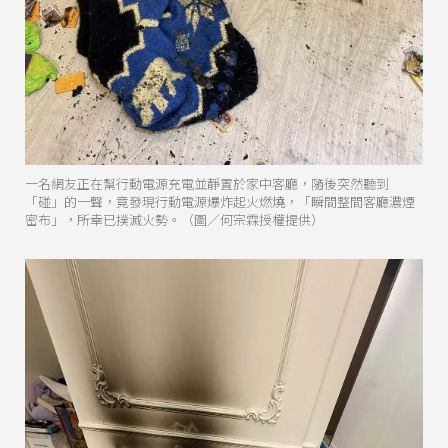
一名網友正在幫行動電源充電並靜置於家中客廳，隨後突然聽到
「碰」的一聲，竟發現行動電源爆炸起火燃燒，「瞬間整間客廳濃煙
密布」，所幸已撲滅火勢。（圖／何宗霖授權提供）