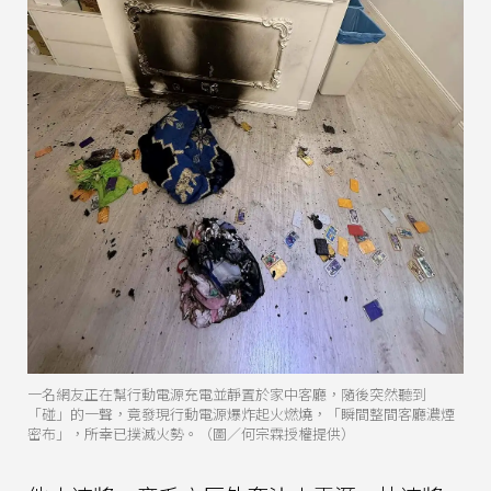
一名網友正在幫行動電源充電並靜置於家中客廳，隨後突然聽到
「碰」的一聲，竟發現行動電源爆炸起火燃燒，「瞬間整間客廳濃煙
密布」，所幸已撲滅火勢。（圖／何宗霖授權提供）