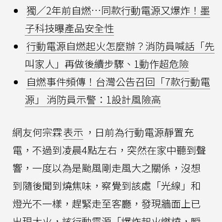
獨／2年前自燃…同款行動電源又爆炸！墨
子科技曝產品安全性
行動電源自燃起火怎麼辦？消防員喊話「先
叫家人」再做後續步驟、1動作超危險
自燃事件頻傳！台灣公告召回「7款行動電
源」 消防員示警：1設計風險高
網友何宗霖
表示
，日前為行動電源靜置充
電，不過到凌晨4點左右，突然在家中聽到聲
響，一度以為是颱風剛走風大之關係，沒想
到隨後聞到燒焦味，察覺到該處「光線」和
燈光不一樣，趕緊走至客廳，發現牆面上已
出現大火，該行動電源「爆炸起火燃燒，瞬