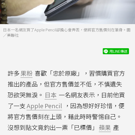
日本一名網友買了Apple Pencil卻擔心會弄丟，便將官方售價刻在筆身。圖
／美聯社
用LINE傳送
許多
果粉
喜歡「忠於原廠」，習慣購買官方
推出的產品，但官方售價並不低，不慎遺失
恐欲哭無淚。
日本
一名網友表示，日前他買
了一支
Apple Pencil
，因為想好好珍惜，便
將官方售價刻在上頭，藉此時時警惕自己。
沒想到貼文竟釣出一票「已標價」
蘋果
產