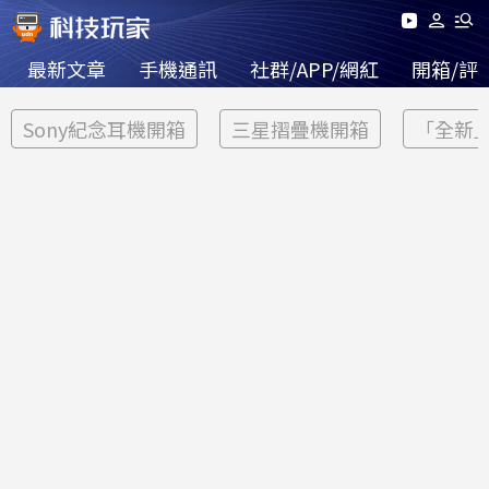
最新文章
手機通訊
社群/APP/網紅
開箱/評
Sony紀念耳機開箱
三星摺疊機開箱
「全新