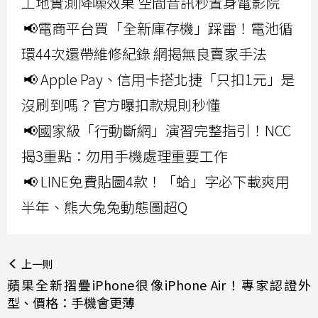
工地實測降噪效果 空間音訊秒置身電影院
📢電商平台買「全新庫存機」踩雷！電池循
環44次還帶維修紀錄 網揭無良賣家手法
📢 Apple Pay、信用卡搭北捷「只扣1元」是
沒刷到嗎？官方曝扣款規則秒懂
📢國家級「行動斷網」演習完整指引！NCC
揭3重點：勿用手機處理重要工作
📢 LINE免費貼圖4款！「蛤」字必下載爽用
半年、熊大兔兔動態圖超Q
上一則
蘋果全新摺疊iPhone很像iPhone Air！專家認證外
型、價格：手機會更薄