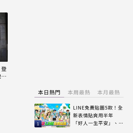
日登
洩端
本日熱門
本周最熱
本月最熱
LINE免費貼圖5款！全
新表情貼爽用半年
「好人一生平安」、
「好熱」必用