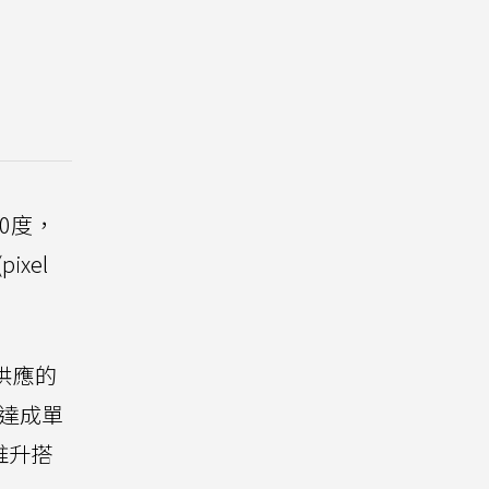
20度，
ixel
n供應的
可達成單
推升搭