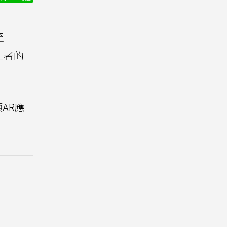
至
二者的
AR應