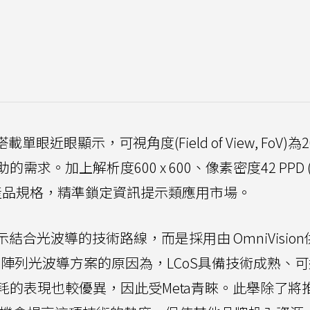
搭載單眼近眼顯示，可視角度(Field of View, FoV)為
的需求。加上解析度600 x 600、像素密度42 PPD (p
 nits的產品規格，精準鎖定資訊提示類應用市場。
顯示結合光波導的技術路線，而是採用由 OmniVisio
s的陣列光波導方案的原因為，LCoS具備技術成熟、
的表現也較優異，因此受Meta青睞。此舉除了將