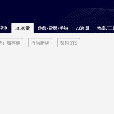
評測
3C家電
遊戲/電競/手遊
AI浪潮
教學/工
新」庫存機
行動斷網
蘋果BTS