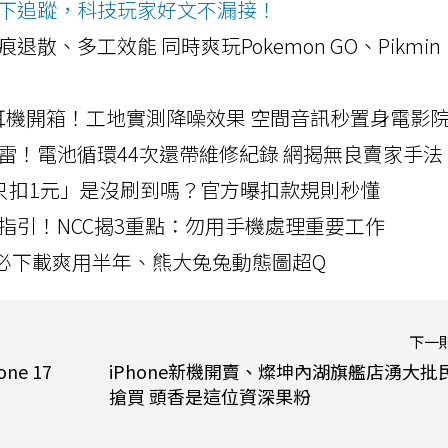
ws按下追蹤，科技玩家好文不漏接！
a開箱！摺痕退散、多工效能 同時爽玩Pokemon GO、Pikmin
LLEXION耳機開箱！工地實測降噪效果 空間音訊秒置身電影
雷！電池循環44次還帶維修紀錄 網揭無良賣家手法
北捷「只扣1元」是沒刷到嗎？官方曝扣款規則秒懂
指引！NCC揭3重點：勿用手機處理重要工作
」字必下載爽用半年、熊大兔兔動態圖超Q
下一
e 17
iPhone新機開賣、燦坤內湖旗艦店湧大批
搶買 頭香是這位資深果粉