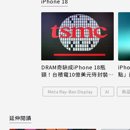
iPhone 18
DRAM奇缺成iPhone 18瓶
iPh
頸！台積電10億美元待封裝晶
點」
片只能枯等
看完
Meta Ray-Ban Display
AI
新
延伸閱讀