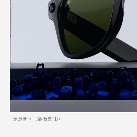
示意圖。（翻攝自FB）