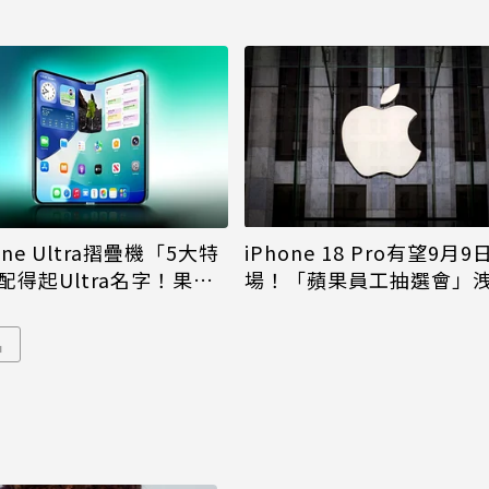
iPhone 18 Pro有望9月9
one Ultra摺疊機「5大特
場！「蘋果員工抽選會」
配得起Ultra名字！果粉
倪
更心動
品