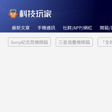
最新文章
手機通訊
社群/APP/網紅
開箱/
Sony紀念耳機開箱
三星摺疊機開箱
「全