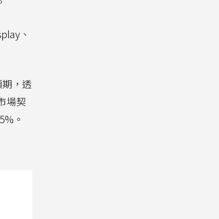
。
play、
預期，透
市場契
65%。