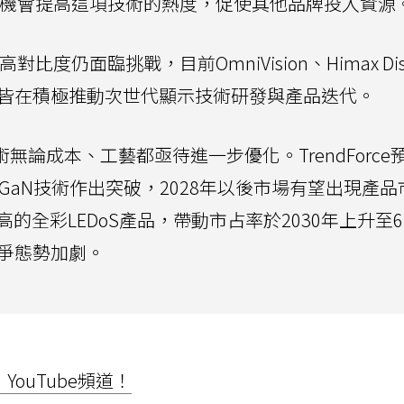
有機會提高這項技術的熱度，促使其他品牌投入資源
度仍面臨挑戰，目前OmniVision、Himax Dis
引擎廠商皆在積極推動次世代顯示技術研發與產品迭代。
術無論成本、工藝都亟待進一步優化。TrendForce
GaN技術作出突破，2028年以後市場有望出現產品
 PMF)值較高的全彩LEDoS產品，帶動市占率於2030年上升至
競爭態勢加劇。
ouTube頻道！