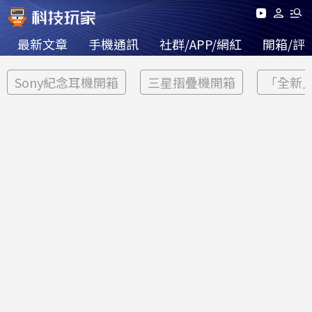
最新文章
手機通訊
社群/APP/網紅
開箱/評
Sony紀念耳機開箱
三星摺疊機開箱
「全新