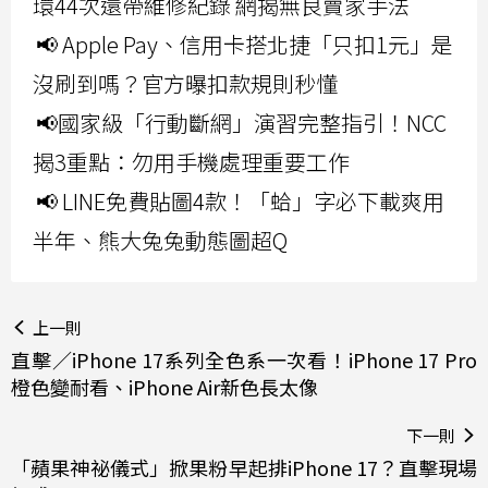
環44次還帶維修紀錄 網揭無良賣家手法
📢 Apple Pay、信用卡搭北捷「只扣1元」是
沒刷到嗎？官方曝扣款規則秒懂
📢國家級「行動斷網」演習完整指引！NCC
揭3重點：勿用手機處理重要工作
📢 LINE免費貼圖4款！「蛤」字必下載爽用
半年、熊大兔兔動態圖超Q
上一則
直擊／iPhone 17系列全色系一次看！iPhone 17 Pro
橙色變耐看、iPhone Air新色長太像
下一則
「蘋果神祕儀式」掀果粉早起排iPhone 17？直擊現場