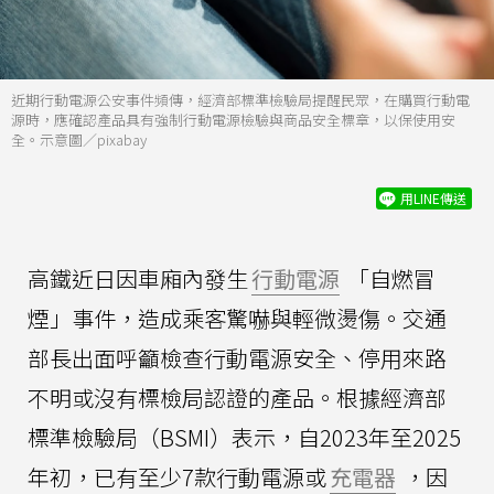
近期行動電源公安事件頻傳，經濟部標準檢驗局提醒民眾，在購買行動電
源時，應確認產品具有強制行動電源檢驗與商品安全標章，以保使用安
全。示意圖／pixabay
用LINE傳送
高鐵近日因車廂內發生
行動電源
「自燃冒
煙」事件，造成乘客驚嚇與輕微燙傷。交通
部長出面呼籲檢查行動電源安全、停用來路
不明或沒有標檢局認證的產品。根據經濟部
標準檢驗局（BSMI）表示，自2023年至2025
年初，已有至少7款行動電源或
充電器
，因