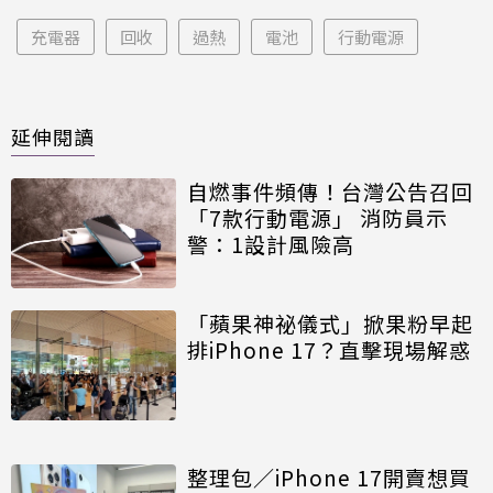
充電器
回收
過熱
電池
行動電源
延伸閱讀
自燃事件頻傳！台灣公告召回
「7款行動電源」 消防員示
警：1設計風險高
「蘋果神祕儀式」掀果粉早起
排iPhone 17？直擊現場解惑
整理包／iPhone 17開賣想買