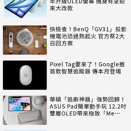
年升級OLED螢幕 機身有望迎
來大改款
快檢查！BenQ「GV31」投影
機電池恐過熱起火 官方祭2大
召回方案
Pixel Tag要來了！Google推
首款智慧追蹤器 傳本月登場
華碩「追劇神器」強勢回歸！
ASUS Pad簡單動手玩 12.2吋
雙層OLED帶來極致「Me
Time」