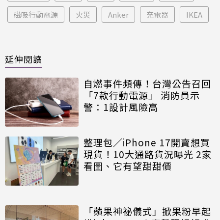
磁吸行動電源
火災
Anker
充電器
IKEA
延伸閱讀
自燃事件頻傳！台灣公告召回
「7款行動電源」 消防員示
警：1設計風險高
整理包／iPhone 17開賣想買
現貨！10大通路貨況曝光 2家
看圖、它有望甜甜價
「蘋果神祕儀式」掀果粉早起