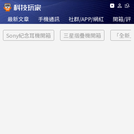
最新文章
手機通訊
社群/APP/網紅
開箱/評
Sony紀念耳機開箱
三星摺疊機開箱
「全新