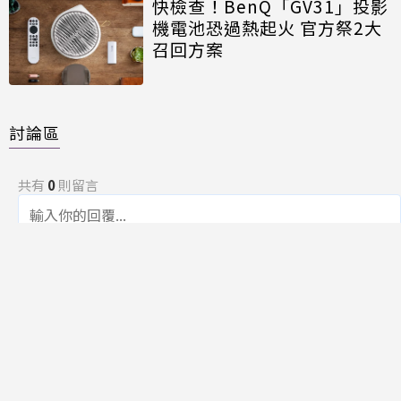
快檢查！BenQ「GV31」投影
機電池恐過熱起火 官方祭2大
召回方案
討論區
共有
0
則留言
規範
回覆