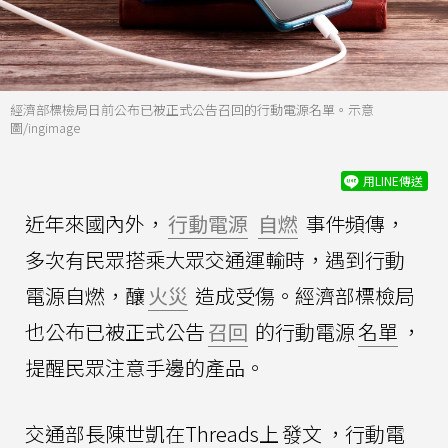
經濟部標檢局日前公布已被正式公告召回的行動電源名單。示意
圖/ingimage
用LINE傳送
近年來國內外，
行動電源
自燃
事件頻傳，
多次有民眾搭乘大眾交通運輸時，遇到行動
電源自燃，釀
火災
造成受傷。經濟部標檢局
也公布已被正式公告
召回
的行動電源
名單
，
提醒民眾注意手邊的產品。
交通部長陳世凱在Threads上
發文
，行動電