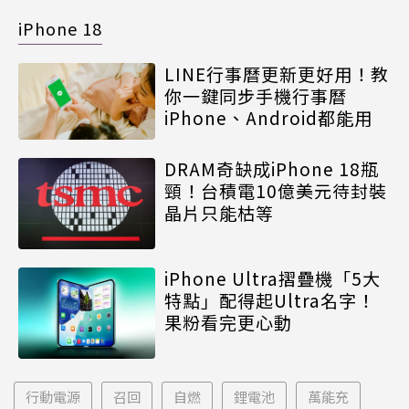
iPhone 18
LINE行事曆更新更好用！教
你一鍵同步手機行事曆
iPhone、Android都能用
DRAM奇缺成iPhone 18瓶
頸！台積電10億美元待封裝
晶片只能枯等
iPhone Ultra摺疊機「5大
特點」配得起Ultra名字！
果粉看完更心動
行動電源
召回
自燃
鋰電池
萬能充