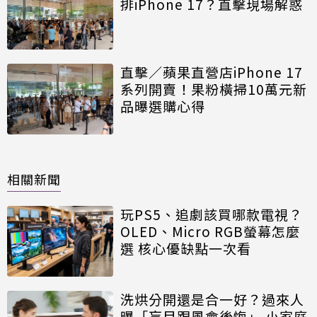
排iPhone 17？直擊現場解惑
直擊／蘋果直營店iPhone 17
系列開賣！果粉橫掃10萬元新
品曝選購心得
相關新聞
玩PS5、追劇該買哪款電視？
OLED、Micro RGB螢幕怎麼
選 核心優缺點一次看
洗烘分開還是合一好？過來人
曝「盲目跟風會後悔」 小家庭