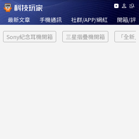
最新文章
手機通訊
社群/APP/網紅
開箱/評
Sony紀念耳機開箱
三星摺疊機開箱
「全新