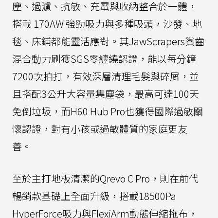
塵、過濾、抗敏、充電與收納整合於一體，
搭載 170AW 強勁吸力與多種吸頭，沙發、地
毯、床鋪都能靈活應對。其JawScrapers鯊齒
混合動力刷獲SGS零纏繞認證，能以每分鐘
7200次拍打，有效深層清理毛髮與碎屑，並
且搭配3公升大容量集塵袋，最高可達100天
免倒垃圾，而H60 Hub Pro也獲得國際過敏關
懷認證，對有小孩或過敏體質的家庭更友
善。
至於主打地板清潔的Qrevo C Pro，則在前代
暢銷款基礎上全面升級，搭載18500Pa
HyperForce吸力與FlexiArm動態伸縮拖布，