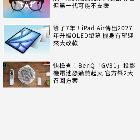
但第一代可能不支援
等了7年！iPad Air傳出2027
年升級OLED螢幕 機身有望迎
來大改款
快檢查！BenQ「GV31」投影
機電池恐過熱起火 官方祭2大
召回方案
討論區
共有
0
則留言