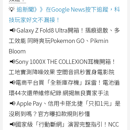
💡
追新聞》》在Google News按下追蹤，科
技玩家好文不漏接！
📢 Galaxy Z Fold8 Ultra開箱！摺痕退散、多
工效能 同時爽玩Pokemon GO、Pikmin
Bloom
📢Sony 1000X THE COLLEXION耳機開箱！
工地實測降噪效果 空間音訊秒置身電影院
📢電商平台買「全新庫存機」踩雷！電池循
環44次還帶維修紀錄 網揭無良賣家手法
📢 Apple Pay、信用卡搭北捷「只扣1元」是
沒刷到嗎？官方曝扣款規則秒懂
📢國家級「行動斷網」演習完整指引！NCC