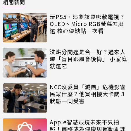
相關新聞
玩PS5、追劇該買哪款電視？
OLED、Micro RGB螢幕怎麼
選 核心優缺點一次看
洗烘分開還是合一好？過來人
曝「盲目跟風會後悔」 小家庭
就選它
NCC沒委員「滅團」危機影響
民眾什麼？他買相機大卡關 3
狀態一同受害
Apple智慧眼鏡未來不只拍
照！傳將成為健康與運動助理