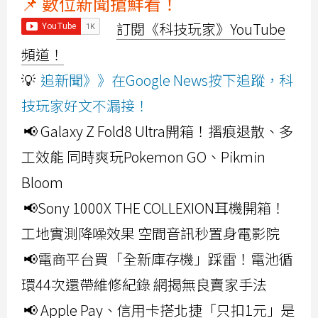
📌 數位新聞搶鮮看！
訂閱《科技玩家》YouTube
頻道！
💡
追新聞》》在Google News按下追蹤，科
技玩家好文不漏接！
📢 Galaxy Z Fold8 Ultra開箱！摺痕退散、多
工效能 同時爽玩Pokemon GO、Pikmin
Bloom
📢Sony 1000X THE COLLEXION耳機開箱！
工地實測降噪效果 空間音訊秒置身電影院
📢電商平台買「全新庫存機」踩雷！電池循
環44次還帶維修紀錄 網揭無良賣家手法
📢 Apple Pay、信用卡搭北捷「只扣1元」是