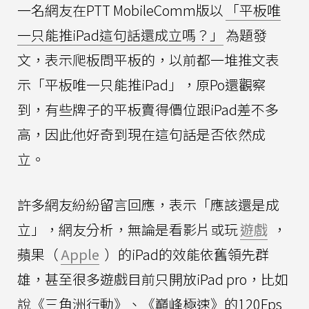
一名網友在PTT MobileComm版以
「平板唯
一只能推iPad這句話還成立嗎？」
為題發
文，表示爬板問平板的，以前都一堆推文表
示「平板唯一只能推iPad」，原Po還觀察
到，有些牌子的平板賣得價位跟iPad差不多
高，因此他好奇到現在這句話是否依然成
立。
許多網友紛紛留言回應，表示「應該還是成
立」，網友分析，無論是看影片或玩
遊戲
，
蘋果（
Apple
）的iPad的效能依舊領先群
雄，甚至很多遊戲目前只開放iPad pro，比如
說《三角洲行動》、《巔峰極速》的120Fps