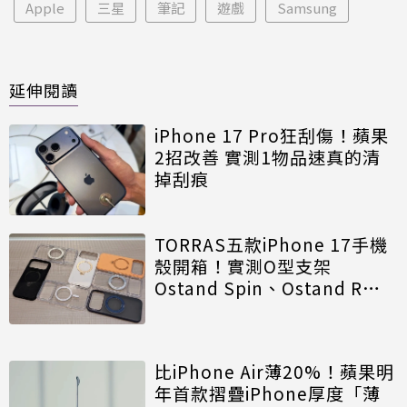
Apple
三星
筆記
遊戲
Samsung
延伸閱讀
iPhone 17 Pro狂刮傷！蘋果
2招改善 實測1物品速真的清
掉刮痕
TORRAS五款iPhone 17手機
殼開箱！實測O型支架
Ostand Spin、Ostand R值
得買
比iPhone Air薄20%！蘋果明
年首款摺疊iPhone厚度「薄