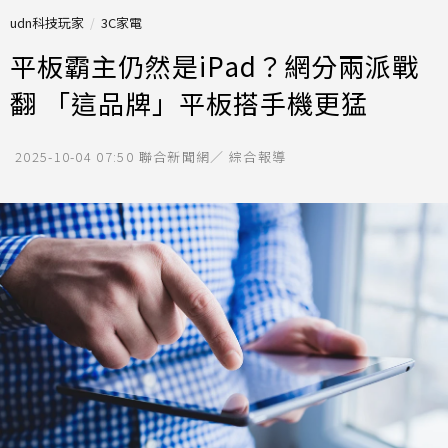
udn科技玩家
3C家電
平板霸主仍然是iPad？網分兩派戰
翻 「這品牌」平板搭手機更猛
2025-10-04 07:50
聯合新聞網／ 綜合報導