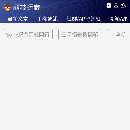
最新文章
手機通訊
社群/APP/網紅
開箱/評
Sony紀念耳機開箱
三星摺疊機開箱
「全新