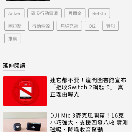
Anker
磁吸行動電源
貝爾金
BelkIn
圖拉斯
行動電源
無線充電
Qi2
實測
推薦
延伸閱讀
連它都不要！這間圖書館宣布
「拒收Switch 2鑰匙卡」 真
正理由曝光
DJI Mic 3麥克風開箱！16克
小巧強大、支援四發八收 實測
磁吸、降噪收音驚豔