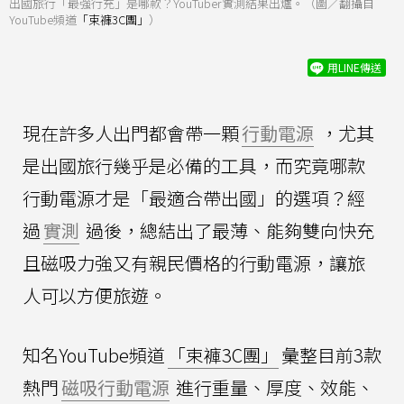
出國旅行「最強行充」是哪款？YouTuber實測結果出爐。（圖／翻攝自
YouTube頻道
「束褲3C團」
）
用LINE傳送
現在許多人出門都會帶一顆
行動電源
，尤其
是出國旅行幾乎是必備的工具，而究竟哪款
行動電源才是「最適合帶出國」的選項？經
過
實測
過後，總結出了最薄、能夠雙向快充
且磁吸力強又有親民價格的行動電源，讓旅
人可以方便旅遊。
知名YouTube頻道
「束褲3C團」
彙整目前3款
熱門
磁吸行動電源
進行重量、厚度、效能、