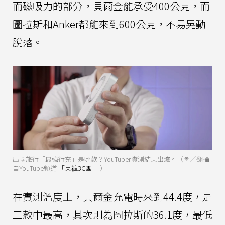
而磁吸力的部分，貝爾金能承受400公克，而
圖拉斯和Anker都能來到600公克，不易晃動
脫落。
出國旅行「最強行充」是哪款？YouTuber實測結果出爐。（圖／翻攝
自YouTube頻道
「束褲3C團」
）
在實測溫度上，貝爾金充電時來到44.4度，是
三款中最高，其次則為圖拉斯的36.1度，最低