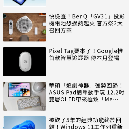
快檢查！BenQ「GV31」投影
機電池恐過熱起火 官方祭2大
召回方案
Pixel Tag要來了！Google推
首款智慧追蹤器 傳本月登場
華碩「追劇神器」強勢回歸！
ASUS Pad簡單動手玩 12.2吋
雙層OLED帶來極致「Me
Time」
被砍了5年的經典功能終於回
歸！Windows 11工作列重新