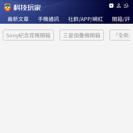
最新文章
手機通訊
社群/APP/網紅
開箱/評
Sony紀念耳機開箱
三星摺疊機開箱
「全新