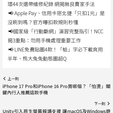
環44次還帶維修紀錄 網揭無良賣家手法
📢 Apple Pay、信用卡搭北捷「只扣1元」是
沒刷到嗎？官方曝扣款規則秒懂
📢國家級「行動斷網」演習完整指引！NCC
揭3重點：勿用手機處理重要工作
📢 LINE免費貼圖4款！「蛤」字必下載爽用
半年、熊大兔兔動態圖超Q
上一則
iPhone 17 Pro和iPhone 16 Pro買哪個？「怕燙」關
鍵內行人推薦這款手機
下一則
Unity引入原生螢幕報讀支援 讓macOS及Windows遊