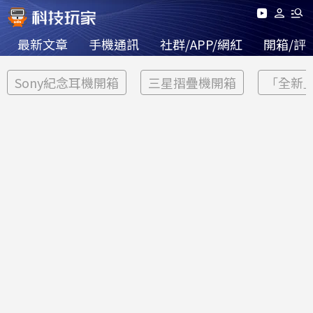
最新文章
手機通訊
社群/APP/網紅
開箱/評
Sony紀念耳機開箱
三星摺疊機開箱
「全新