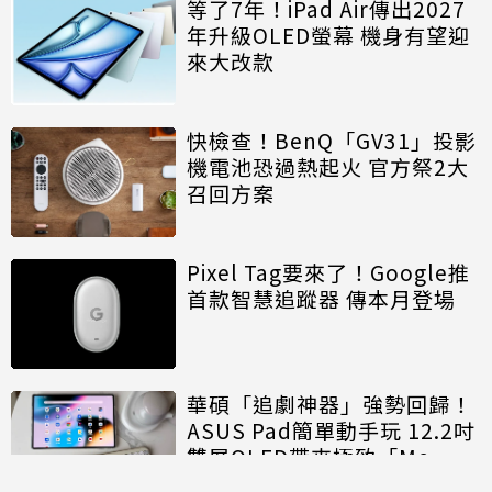
等了7年！iPad Air傳出2027
年升級OLED螢幕 機身有望迎
來大改款
快檢查！BenQ「GV31」投影
機電池恐過熱起火 官方祭2大
召回方案
Pixel Tag要來了！Google推
首款智慧追蹤器 傳本月登場
華碩「追劇神器」強勢回歸！
ASUS Pad簡單動手玩 12.2吋
雙層OLED帶來極致「Me
Time」