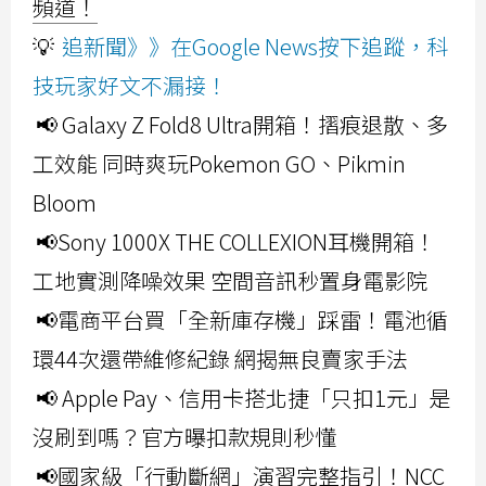
頻道！
💡
追新聞》》在Google News按下追蹤，科
技玩家好文不漏接！
📢 Galaxy Z Fold8 Ultra開箱！摺痕退散、多
工效能 同時爽玩Pokemon GO、Pikmin
Bloom
📢Sony 1000X THE COLLEXION耳機開箱！
工地實測降噪效果 空間音訊秒置身電影院
📢電商平台買「全新庫存機」踩雷！電池循
環44次還帶維修紀錄 網揭無良賣家手法
📢 Apple Pay、信用卡搭北捷「只扣1元」是
沒刷到嗎？官方曝扣款規則秒懂
📢國家級「行動斷網」演習完整指引！NCC