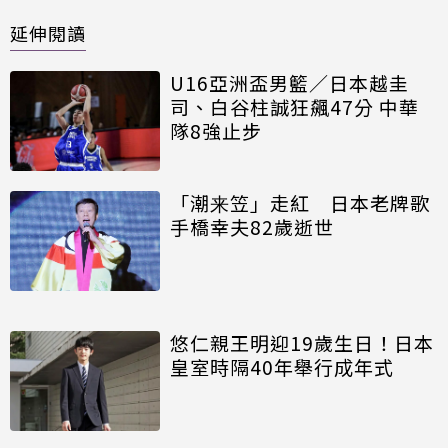
延伸閱讀
U16亞洲盃男籃／日本越圭
司、白谷柱誠狂飆47分 中華
隊8強止步
「潮来笠」走紅 日本老牌歌
手橋幸夫82歲逝世
悠仁親王明迎19歲生日！日本
皇室時隔40年舉行成年式