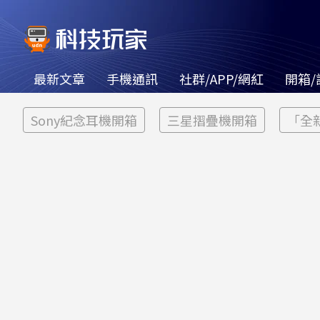
最新文章
手機通訊
社群/APP/網紅
開箱/
Sony紀念耳機開箱
三星摺疊機開箱
「全