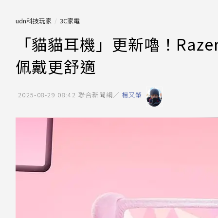
udn科技玩家
3C家電
「貓貓耳機」更新嚕！Razer Kr
佩戴更舒適
2025-08-29 08:42
聯合新聞網／
楊又肇