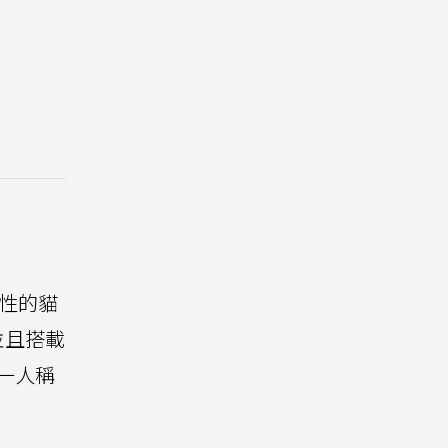
標誌性的貓
並且搭載
第一人稱