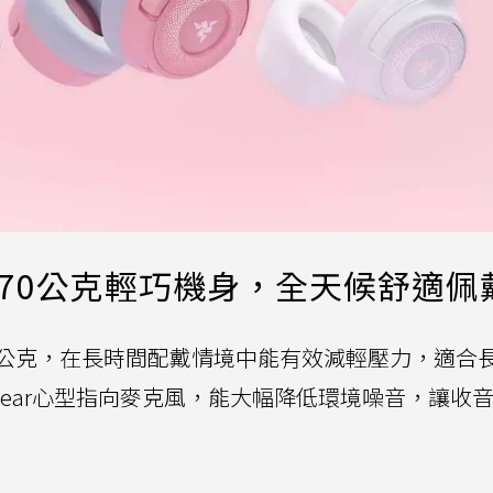
V3 X：270公克輕巧機身，全天候舒適佩
量則僅有270公克，在長時間配戴情境中能有效減輕壓力，適
erClear心型指向麥克風，能大幅降低環境噪音，讓收