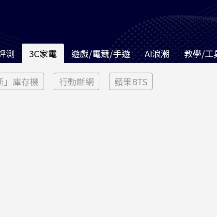
評測
3C家電
遊戲/電競/手遊
AI浪潮
教學/工
新」庫存機
行動斷網
蘋果BTS