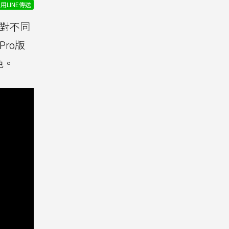
用LINE傳送
對不同
Pro版
色。