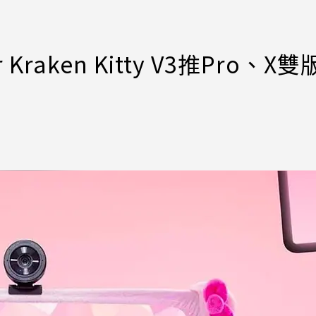
aken Kitty V3推Pro、X雙