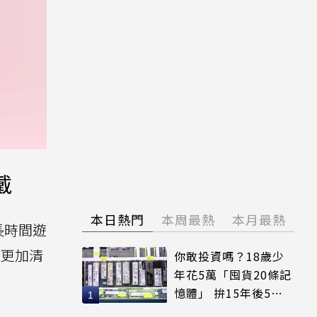
戴
本日熱門
本周最熱
本月最熱
合長時間遊
音更加清
你敢投資嗎？18歲少
年花5萬「囤貨20條記
憶體」 拚15年後5倍
賣出