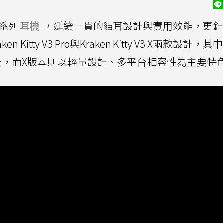
V3系列
耳機
，延續一貫的貓耳設計與實用效能，更針
tty V3 Pro與Kraken Kitty V3 X兩款設計，其中
，而X版本則以輕量設計、多平台相容性為主要特