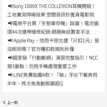
📢Sony 1000X THE COLLEXION耳機開箱！
工地實測降噪效果 空間音訊秒置身電影院
📢電商平台買「全新庫存機」踩雷！電池循
環44次還帶維修紀錄 網揭無良賣家手法
📢 Apple Pay、信用卡搭北捷「只扣1元」是
沒刷到嗎？官方曝扣款規則秒懂
📢國家級「行動斷網」演習完整指引！NCC
揭3重點：勿用手機處理重要工作
📢 LINE免費貼圖4款！「蛤」字必下載爽用
半年、熊大兔兔動態圖超Q
上一則