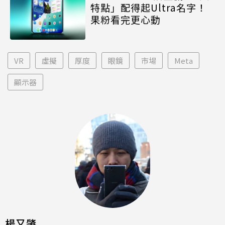
特點」配得起Ultra名字！
果粉看完更心動
VR
虛擬
厚度
眼鏡
市場
Meta
顯示器
楊又肇