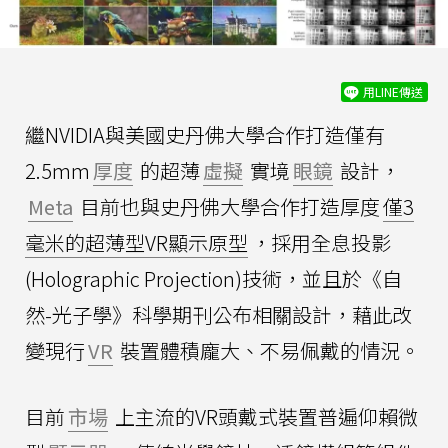
用LINE傳送
繼NVIDIA與美國史丹佛大學合作打造僅有
2.5mm
厚度
的超薄
虛擬
實境
眼鏡
設計，
Meta
目前也與史丹佛大學合作打造厚度
僅3
毫米的超薄型VR顯示原型
，採用全息投影
(Holographic Projection)技術，並且於《自
然-光子學》科學期刊公布相關設計，藉此改
變現行
VR
裝置體積龐大、不易佩戴的情況。
目前
市場
上主流的VR頭戴式裝置普遍仰賴微