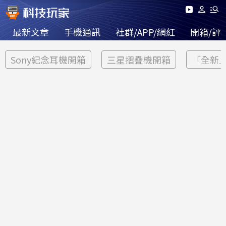
最新文章
手機通訊
社群/APP/網紅
開箱/評
Sony紀念耳機開箱
三星摺疊機開箱
「全新