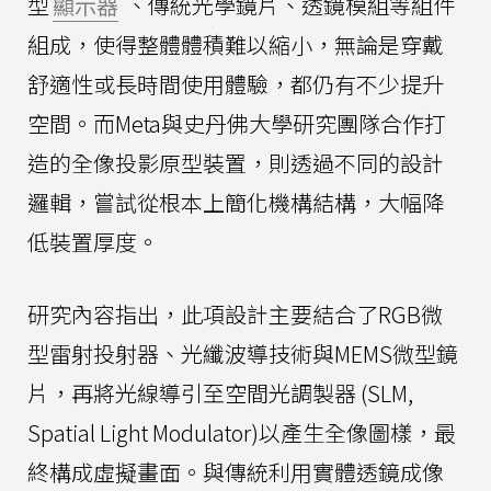
型
顯示器
、傳統光學鏡片、透鏡模組等組件
組成，使得整體體積難以縮小，無論是穿戴
舒適性或長時間使用體驗，都仍有不少提升
空間。而Meta與史丹佛大學研究團隊合作打
造的全像投影原型裝置，則透過不同的設計
邏輯，嘗試從根本上簡化機構結構，大幅降
低裝置厚度。
研究內容指出，此項設計主要結合了RGB微
型雷射投射器、光纖波導技術與MEMS微型鏡
片，再將光線導引至空間光調製器 (SLM,
Spatial Light Modulator)以產生全像圖樣，最
終構成虛擬畫面。與傳統利用實體透鏡成像