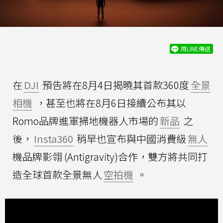
用LINE傳送
在
DJI
預告將在8月4日揭曉其首款360度
全景
相機
，甚至也將在8月6日接續公布其以
Romo品牌進軍掃地機器人市場的
新品
之
後，
Insta360
稍早也宣布與中國消費級
無人
機品牌影翎 (Antigravity)合作，雙方將共同打
造全球首款全景無人
空拍機
。