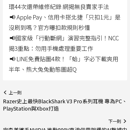
環44次還帶維修紀錄 網揭無良賣家手法
📢 Apple Pay、信用卡搭北捷「只扣1元」是
沒刷到嗎？官方曝扣款規則秒懂
📢國家級「行動斷網」演習完整指引！NCC
揭3重點：勿用手機處理重要工作
📢 LINE免費貼圖4款！「蛤」字必下載爽用
半年、熊大兔兔動態圖超Q
上一則
Razer史上最快BlackShark V3 Pro系列耳機 專為PC、
PlayStation與Xbox打造
下一則
安森美攜手NVIDIA 推動800V直流供電架構的AI數據中