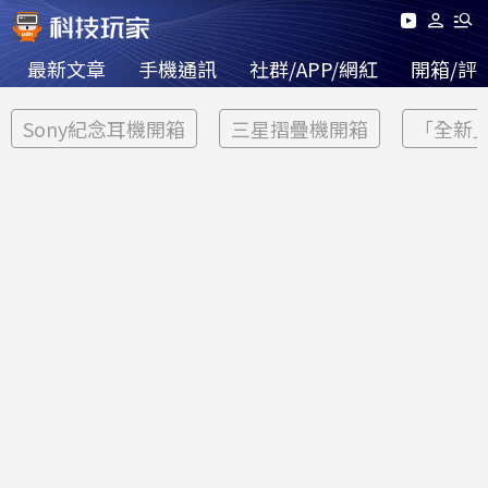
最新文章
手機通訊
社群/APP/網紅
開箱/評
Sony紀念耳機開箱
三星摺疊機開箱
「全新