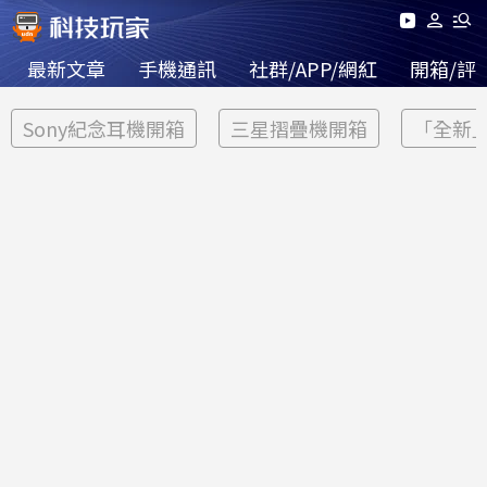
最新文章
手機通訊
社群/APP/網紅
開箱/評
Sony紀念耳機開箱
三星摺疊機開箱
「全新