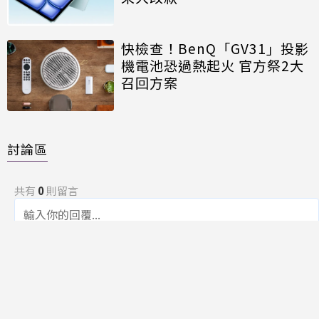
快檢查！BenQ「GV31」投影
機電池恐過熱起火 官方祭2大
召回方案
討論區
共有
0
則留言
規範
回覆