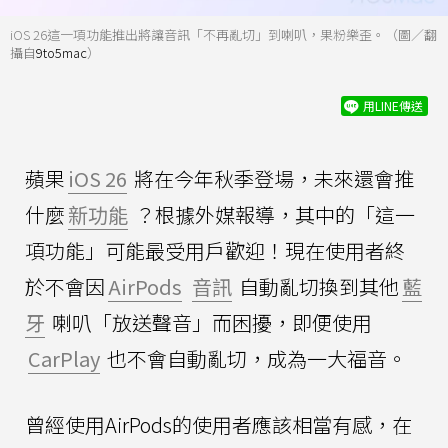
iOS 26這一項功能推出將讓音訊「不再亂切」到喇叭，果粉樂歪。（圖／翻
攝自
9to5mac
）
用LINE傳送
蘋果
iOS 26
將在今年秋季登場，未來還會推
什麼
新功能
？根據外媒報導，其中的「這一
項功能」可能最受用戶歡迎！現在使用者終
於不會因
AirPods
音訊
自動亂切換到其他
藍
牙
喇叭「放送聲音」而困擾，即便使用
CarPlay
也不會自動亂切，成為一大福音。
曾經使用AirPods的使用者應該相當有感，在