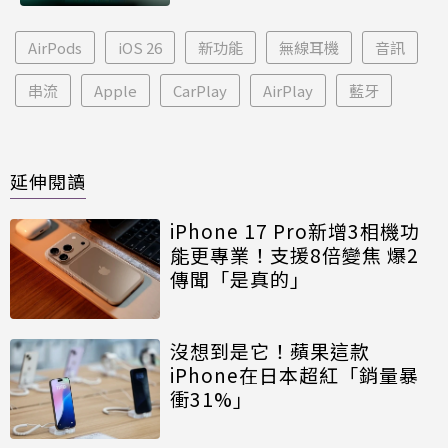
AirPods
iOS 26
新功能
無線耳機
音訊
串流
Apple
CarPlay
AirPlay
藍牙
延伸閱讀
iPhone 17 Pro新增3相機功
能更專業！支援8倍變焦 爆2
傳聞「是真的」
沒想到是它！蘋果這款
iPhone在日本超紅「銷量暴
衝31%」