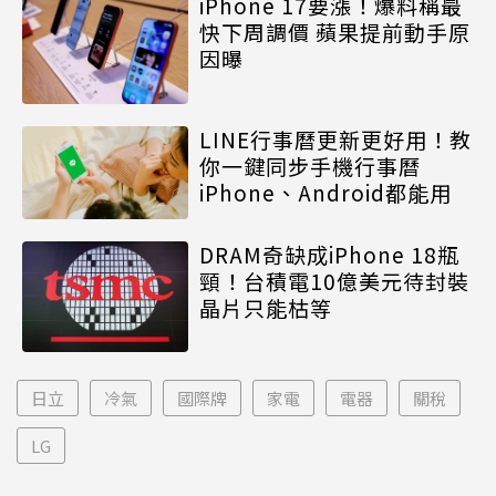
iPhone 17要漲！爆料稱最
快下周調價 蘋果提前動手原
因曝
LINE行事曆更新更好用！教
你一鍵同步手機行事曆
iPhone、Android都能用
DRAM奇缺成iPhone 18瓶
頸！台積電10億美元待封裝
晶片只能枯等
日立
冷氣
國際牌
家電
電器
關稅
LG