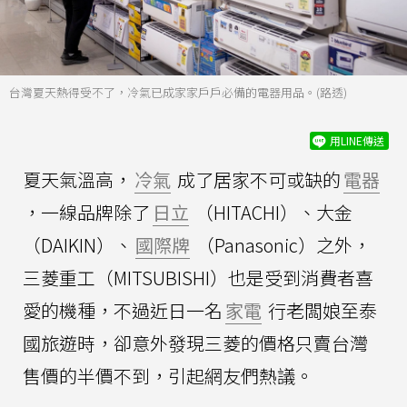
台灣夏天熱得受不了，冷氣已成家家戶戶必備的電器用品。(路透)
用LINE傳送
夏天氣溫高，
冷氣
成了居家不可或缺的
電器
，一線品牌除了
日立
（HITACHI）、大金
（DAIKIN）、
國際牌
（Panasonic）之外，
三菱重工（MITSUBISHI）也是受到消費者喜
愛的機種，不過近日一名
家電
行老闆娘至泰
國旅遊時，卻意外發現三菱的價格只賣台灣
售價的半價不到，引起網友們熱議。