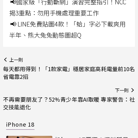
📢國家級「行動斷網」演習完整指引！NCC
揭3重點：勿用手機處理重要工作
📢 LINE免費貼圖4款！「蛤」字必下載爽用
半年、熊大兔兔動態圖超Q
上一則
每天都用得到！「1款家電」穩居家庭高耗電量前10名
省電靠2招
下一則
不再需要朋友了？52%青少年靠AI取暖 專家警告：社
交技能退化
iPhone 18