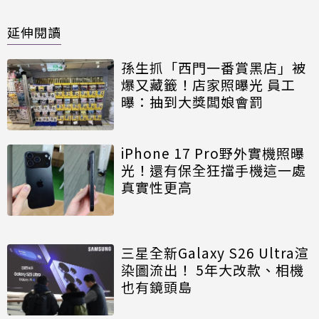
延伸閱讀
孫生抓「西門一番賞黑店」被
爆又藏籤！店家照曝光 員工
曝：抽到大獎闆娘會罰
iPhone 17 Pro野外實機照曝
光！還有保全狂擋手機這一處
真實性更高
三星全新Galaxy S26 Ultra渲
染圖流出！ 5年大改款、相機
也有鏡頭島