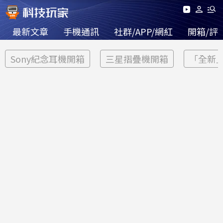
最新文章
手機通訊
社群/APP/網紅
開箱/評
Sony紀念耳機開箱
三星摺疊機開箱
「全新