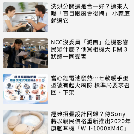
洗烘分開還是合一好？過來人
曝「盲目跟風會後悔」 小家庭
就選它
NCC沒委員「滅團」危機影響
民眾什麼？他買相機大卡關 3
狀態一同受害
當心鋰電池發熱…七款暖手蛋
型號有起火風險 標準局要求召
回、下架
經典摺疊設計回歸？傳Sony
將以親民價格重新推出2020年
旗艦耳機「WH-1000XM4C」