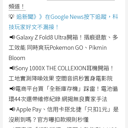
頻道！
💡
追新聞》》在Google News按下追蹤，科
技玩家好文不漏接！
📢 Galaxy Z Fold8 Ultra開箱！摺痕退散、多
工效能 同時爽玩Pokemon GO、Pikmin
Bloom
📢Sony 1000X THE COLLEXION耳機開箱！
工地實測降噪效果 空間音訊秒置身電影院
📢電商平台買「全新庫存機」踩雷！電池循
環44次還帶維修紀錄 網揭無良賣家手法
📢 Apple Pay、信用卡搭北捷「只扣1元」是
沒刷到嗎？官方曝扣款規則秒懂