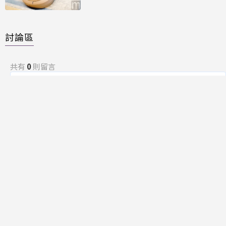
討論區
共有
0
則留言
規範
回覆
還沒有留言，成為第一個發言的人吧！