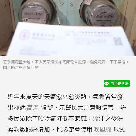
夏季用電量大增，不少民眾煩惱如何節電省能源，避免電費一下子暴增。
圖／聯合報系資料庫
用LINE傳送
近年來夏天的天氣愈來愈炎熱，氣象署常發
出極端
高溫
燈號，示警民眾注意熱傷害，許
多民眾除了吹冷氣降低不適感，流汗之後洗
澡次數跟著增加，也必定會使用
吹風機
吹頭