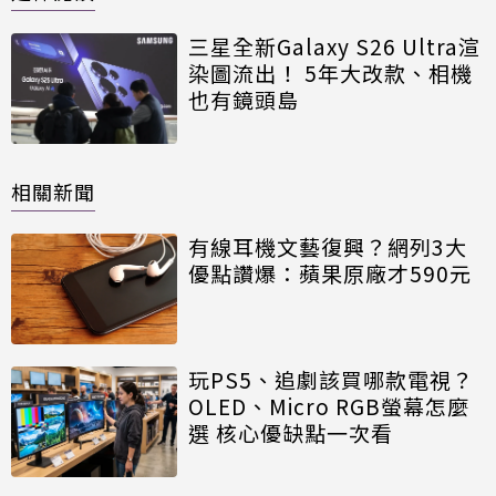
三星全新Galaxy S26 Ultra渲
染圖流出！ 5年大改款、相機
也有鏡頭島
相關新聞
有線耳機文藝復興？網列3大
優點讚爆：蘋果原廠才590元
玩PS5、追劇該買哪款電視？
OLED、Micro RGB螢幕怎麼
選 核心優缺點一次看