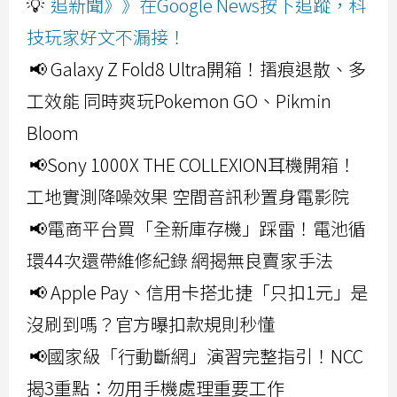
💡
追新聞》》在Google News按下追蹤，科
技玩家好文不漏接！
📢 Galaxy Z Fold8 Ultra開箱！摺痕退散、多
工效能 同時爽玩Pokemon GO、Pikmin
Bloom
📢Sony 1000X THE COLLEXION耳機開箱！
工地實測降噪效果 空間音訊秒置身電影院
📢電商平台買「全新庫存機」踩雷！電池循
環44次還帶維修紀錄 網揭無良賣家手法
📢 Apple Pay、信用卡搭北捷「只扣1元」是
沒刷到嗎？官方曝扣款規則秒懂
📢國家級「行動斷網」演習完整指引！NCC
揭3重點：勿用手機處理重要工作