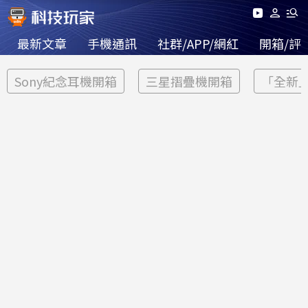
最新文章
手機通訊
社群/APP/網紅
開箱/評
Sony紀念耳機開箱
三星摺疊機開箱
「全新