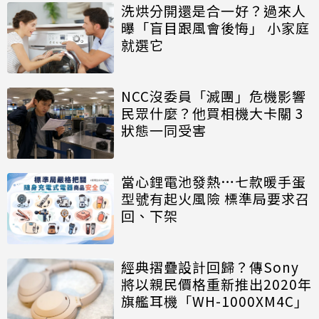
洗烘分開還是合一好？過來人
曝「盲目跟風會後悔」 小家庭
就選它
NCC沒委員「滅團」危機影響
民眾什麼？他買相機大卡關 3
狀態一同受害
當心鋰電池發熱…七款暖手蛋
型號有起火風險 標準局要求召
回、下架
經典摺疊設計回歸？傳Sony
將以親民價格重新推出2020年
旗艦耳機「WH-1000XM4C」