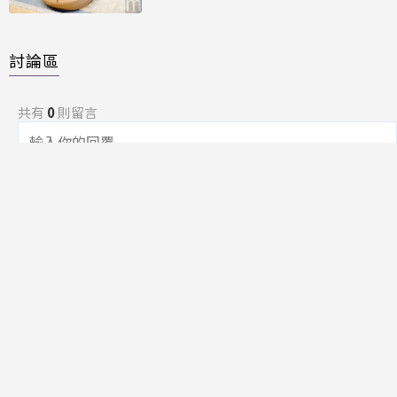
討論區
共有
0
則留言
規範
回覆
還沒有留言，成為第一個發言的人吧！