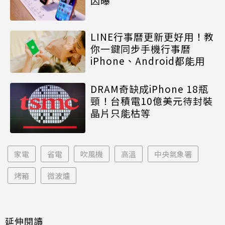
因曝
LINE行事曆更新更好用！教
你一鍵同步手機行事曆
iPhone、Android都能用
DRAM奇缺成iPhone 18瓶
頸！台積電10億美元待封裝
晶片只能枯等
家電
省電
吹風機
高溫
中央氣象署
烤箱
微波爐
延伸閱讀