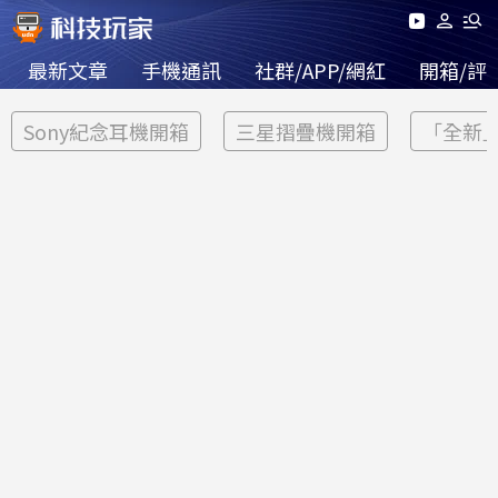
最新文章
手機通訊
社群/APP/網紅
開箱/評
Sony紀念耳機開箱
三星摺疊機開箱
「全新