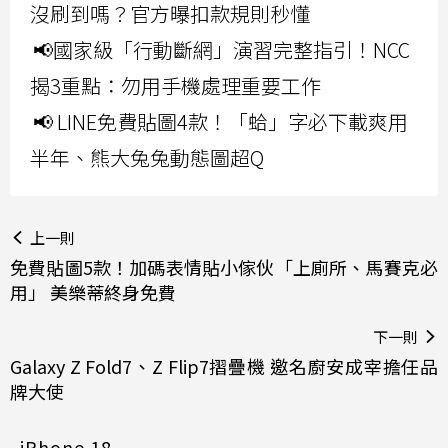
沒刷到嗎？官方曝扣款規則秒懂
📢國家級「行動斷網」演習完整指引！NCC
揭3重點：勿用手機處理重要工作
📢 LINE免費貼圖4款！「蛤」字必下載爽用
半年、熊大兔兔動態圖超Q
上一則
免費貼圖5款！加碼表情貼小傢伙「上廁所、馬賽克必
用」 美樂蒂終身免費
下一則
Galaxy Z Fold7、Z Flip7摺疊機 邀名廚安成宰擔任品
牌大使
iPhone 18