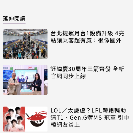
延伸閱讀
台北捷運月台1設備升級 4亮
點讓乘客超有感：很像國外
鈺緯慶30周年三箭齊發 全新
官網同步上線
LOL／太謙虛？LPL韓籍輔助
猜T1、Gen.G奪MSI冠軍 引中
韓網友炎上