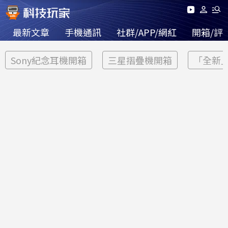
最新文章
手機通訊
社群/APP/網紅
開箱/評
Sony紀念耳機開箱
三星摺疊機開箱
「全新