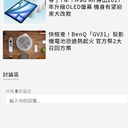
年升級OLED螢幕 機身有望迎
來大改款
快檢查！BenQ「GV31」投影
機電池恐過熱起火 官方祭2大
召回方案
討論區
共有
0
則留言