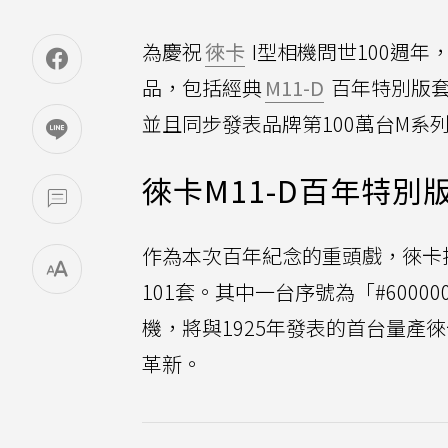
為慶祝
徠卡
I型相機問世100週年，徠
品，包括經典
M11-D
百年特別版套組、
並且同步發表品牌第100萬台M系
徠卡M11-D百年特別
作為本次百年紀念的重頭戲，徠卡推
101套。其中一台序號為「#600
機，將與1925年發表的首台量產徠
革新。