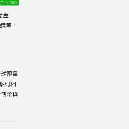
用LINE傳送
念產
望遠鏡等，
全球限量
M系列相
的傳承與