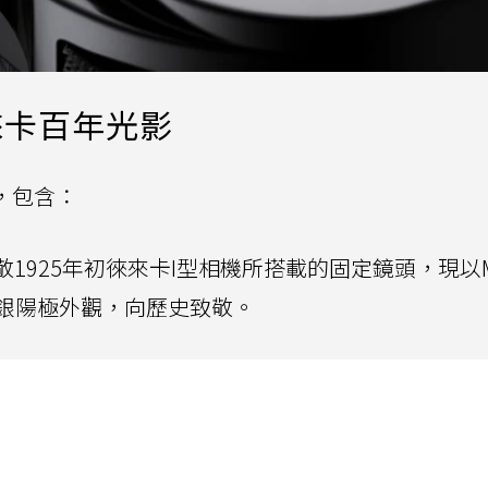
徠卡百年光影
，包含：
f/3.5：致敬1925年初徠來卡I型相機所搭載的固定鏡頭，現
銀陽極外觀，向歷史致敬。