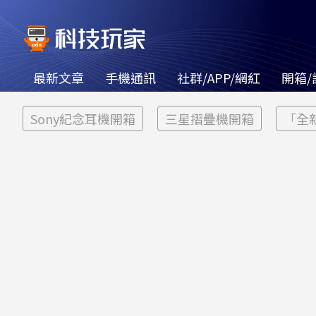
最新文章
手機通訊
社群/APP/網紅
開箱/
Sony紀念耳機開箱
三星摺疊機開箱
「全