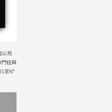
面以亮
快門鈕與
1至N°