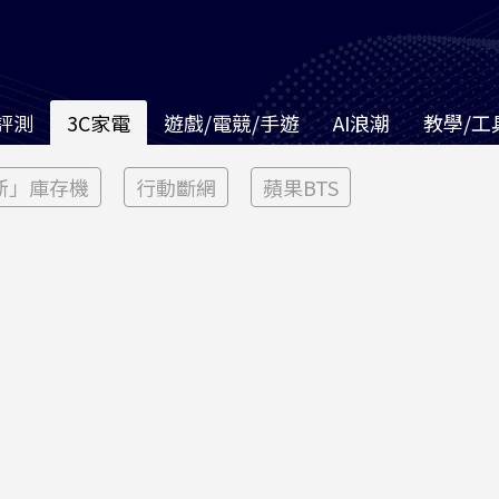
評測
3C家電
遊戲/電競/手遊
AI浪潮
教學/工
新」庫存機
行動斷網
蘋果BTS