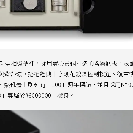
徠卡I型相機精神，採用實心黃銅打造頂蓋與底板，表
與背帶環，搭配經典十字滾花鍍鎳控制按鈕、復古
靴蓋上則刻有「100」週年標誌，並且採用N° 00
0」專屬於#6000000」機身。