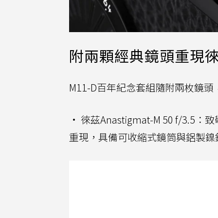
附兩顆經典鏡頭重現
M11-D百年紀念套組隨附兩枚鏡頭
• 徠茲Anastigmat-M 50 
重現，具備可收縮式鏡筒與鋁製鎳