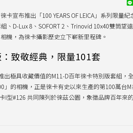
卡宣布推出「100 YEARS OF LEICA」系列限量紀
D-Lux 8、SOFORT 2、Trinovid 10x40雙筒
列相機，為徠卡攝影歷史立下嶄新里程碑。
版：致敬經典，限量101套
出極具收藏價值的M11-D百年徠卡特別版套組，
0000」的相機，正是徠卡有史以來生產的第100萬台
卡I型#126 共同陳列於徠茲公園，象徵品牌百年來