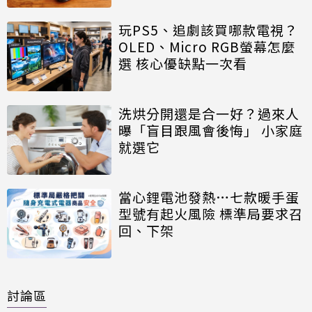
玩PS5、追劇該買哪款電視？
OLED、Micro RGB螢幕怎麼
選 核心優缺點一次看
洗烘分開還是合一好？過來人
曝「盲目跟風會後悔」 小家庭
就選它
當心鋰電池發熱…七款暖手蛋
型號有起火風險 標準局要求召
回、下架
討論區