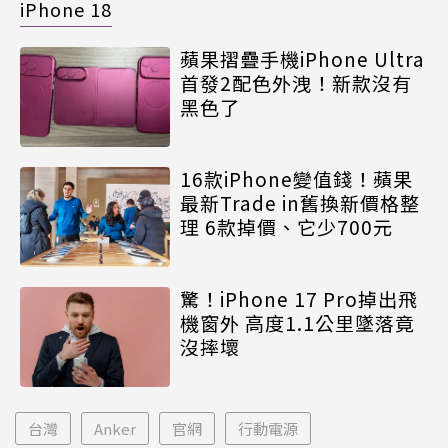
iPhone 18
蘋果摺疊手機iPhone Ultra
首發2配色外洩！新款沒有
黑色了
16款iPhone變值錢！蘋果
最新Trade in舊換新價格整
理 6款掉價、它少700元
驚！iPhone 17 Pro掉出飛
機窗外 高度1.1公里墜落竟
沒摔壞
台灣
Anker
官網
行動電源