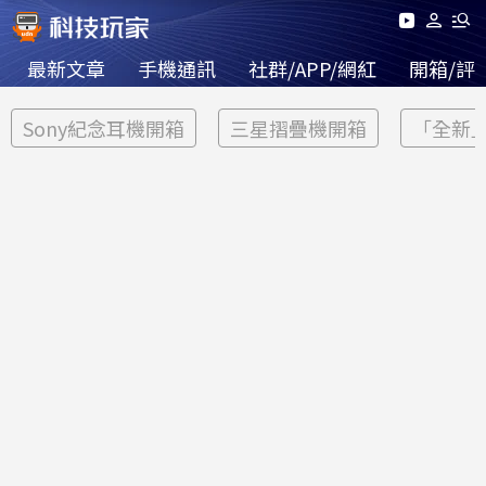
最新文章
手機通訊
社群/APP/網紅
開箱/評
Sony紀念耳機開箱
三星摺疊機開箱
「全新