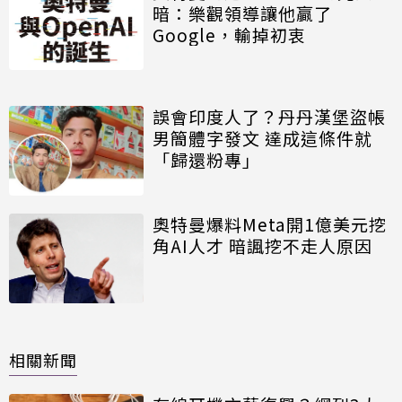
暗：樂觀領導讓他贏了
Google，輸掉初衷
誤會印度人了？丹丹漢堡盜帳
男簡體字發文 達成這條件就
「歸還粉專」
奧特曼爆料Meta開1億美元挖
角AI人才 暗諷挖不走人原因
相關新聞