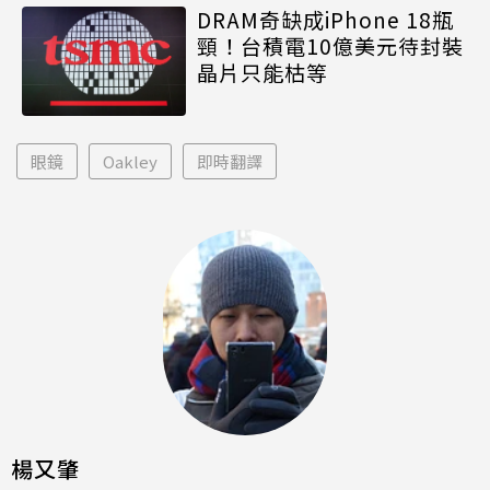
DRAM奇缺成iPhone 18瓶
頸！台積電10億美元待封裝
晶片只能枯等
眼鏡
Oakley
即時翻譯
楊又肇