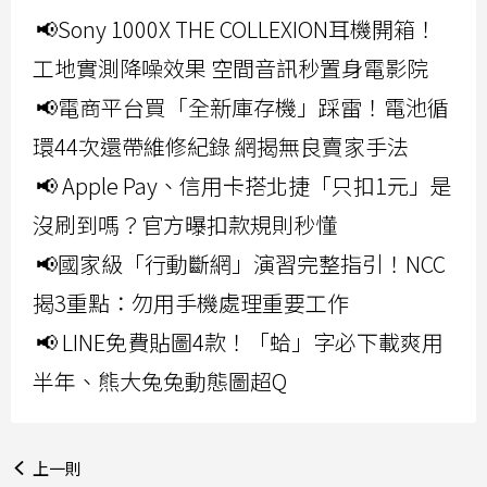
📢Sony 1000X THE COLLEXION耳機開箱！
工地實測降噪效果 空間音訊秒置身電影院
📢電商平台買「全新庫存機」踩雷！電池循
環44次還帶維修紀錄 網揭無良賣家手法
📢 Apple Pay、信用卡搭北捷「只扣1元」是
沒刷到嗎？官方曝扣款規則秒懂
📢國家級「行動斷網」演習完整指引！NCC
揭3重點：勿用手機處理重要工作
📢 LINE免費貼圖4款！「蛤」字必下載爽用
半年、熊大兔兔動態圖超Q
上一則