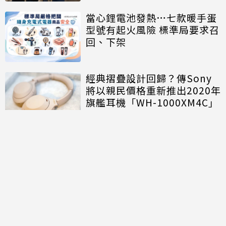
當心鋰電池發熱…七款暖手蛋
型號有起火風險 標準局要求召
回、下架
經典摺疊設計回歸？傳Sony
將以親民價格重新推出2020年
旗艦耳機「WH-1000XM4C」
討論區
共有
0
則留言