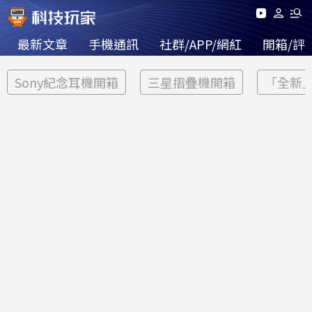
最新文章
手機通訊
社群/APP/網紅
開箱/評
Sony紀念耳機開箱
三星摺疊機開箱
「全新