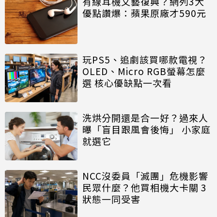
有線耳機文藝復興？網列3大
優點讚爆：蘋果原廠才590元
玩PS5、追劇該買哪款電視？
OLED、Micro RGB螢幕怎麼
選 核心優缺點一次看
洗烘分開還是合一好？過來人
曝「盲目跟風會後悔」 小家庭
就選它
NCC沒委員「滅團」危機影響
民眾什麼？他買相機大卡關 3
狀態一同受害