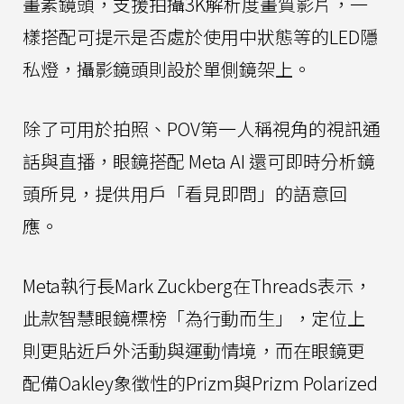
畫素鏡頭，支援拍攝3K解析度畫質影片，一
樣搭配可提示是否處於使用中狀態等的LED隱
私燈，攝影鏡頭則設於單側鏡架上。
除了可用於拍照、POV第一人稱視角的視訊通
話與直播，眼鏡搭配 Meta AI 還可即時分析鏡
頭所見，提供用戶「看見即問」的語意回
應。
Meta執行長Mark Zuckberg在Threads表示，
此款智慧眼鏡標榜「為行動而生」，定位上
則更貼近戶外活動與運動情境，而在眼鏡更
配備Oakley象徵性的Prizm與Prizm Polarized