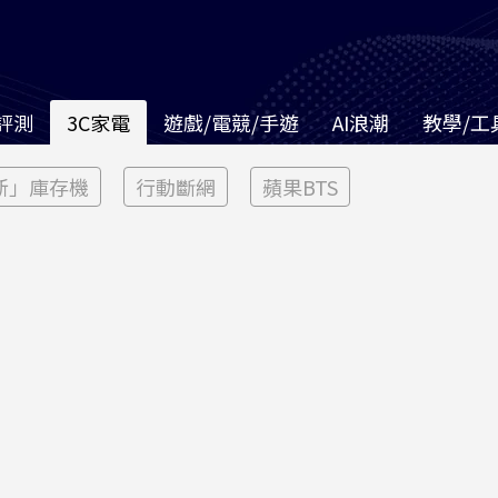
評測
3C家電
遊戲/電競/手遊
AI浪潮
教學/工
新」庫存機
行動斷網
蘋果BTS