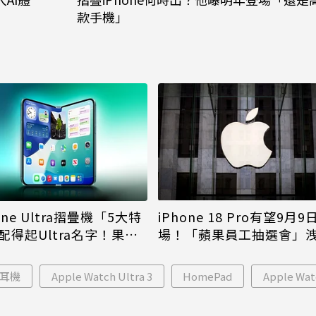
款手機」
iPhone 18 Pro有望9月9
one Ultra摺疊機「5大特
場！「蘋果員工抽選會」
配得起Ultra名字！果粉
倪
更心動
耳機
Apple Watch Ultra 3
HomePad
Apple Wat