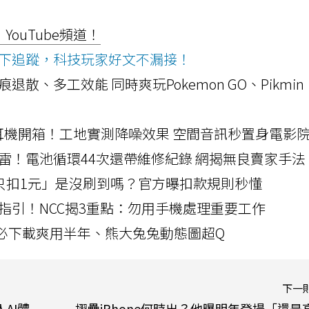
ouTube頻道！
ws按下追蹤，科技玩家好文不漏接！
a開箱！摺痕退散、多工效能 同時爽玩Pokemon GO、Pikmin
LLEXION耳機開箱！工地實測降噪效果 空間音訊秒置身電影
雷！電池循環44次還帶維修紀錄 網揭無良賣家手法
北捷「只扣1元」是沒刷到嗎？官方曝扣款規則秒懂
指引！NCC揭3重點：勿用手機處理重要工作
」字必下載爽用半年、熊大兔兔動態圖超Q
下一
AI體
摺疊iPhone何時出？他曝明年登場「還是