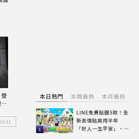
日登
本日熱門
本周最熱
本月最熱
洩端
LINE免費貼圖5款！全
新表情貼爽用半年
ch 11
「好人一生平安」、
「好熱」必用