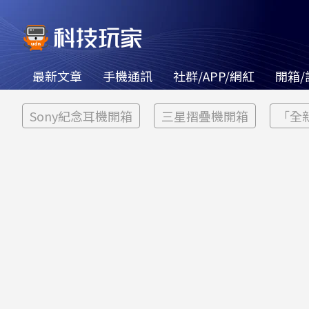
最新文章
手機通訊
社群/APP/網紅
開箱/
Sony紀念耳機開箱
三星摺疊機開箱
「全