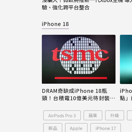
驗、強化跨平台整合
iPhone 18
DRAM奇缺成iPhone 18瓶
iPh
頸！台積電10億美元待封裝晶
點」
片只能枯等
看完
AirPods Pro 3
蘋果
升級
新品
Apple
iPhone 17