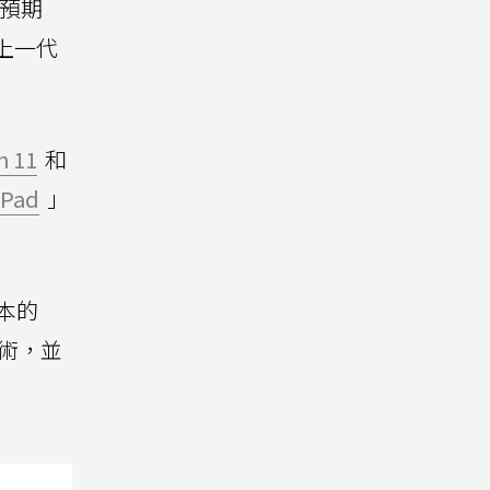
本預期
上一代
h 11
和
Pad
」
版本的
技術，並