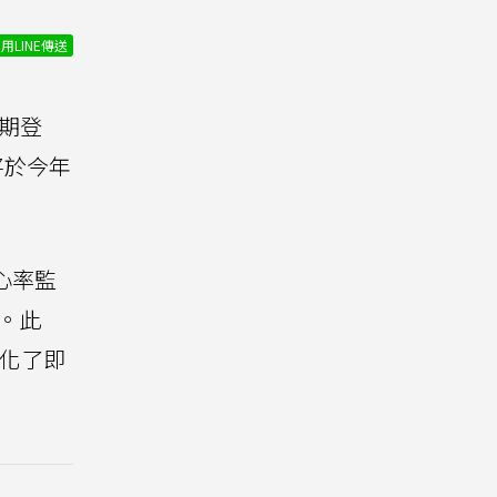
用LINE傳送
期登
將於今年
建心率監
相。此
強化了即