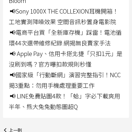
Bloom
📢Sony 1000X THE COLLEXION耳機開箱！
工地實測降噪效果 空間音訊秒置身電影院
📢電商平台買「全新庫存機」踩雷！電池循
環44次還帶維修紀錄 網揭無良賣家手法
📢 Apple Pay、信用卡搭北捷「只扣1元」是
沒刷到嗎？官方曝扣款規則秒懂
📢國家級「行動斷網」演習完整指引！NCC
揭3重點：勿用手機處理重要工作
📢 LINE免費貼圖4款！「蛤」字必下載爽用
半年、熊大兔兔動態圖超Q
上一則