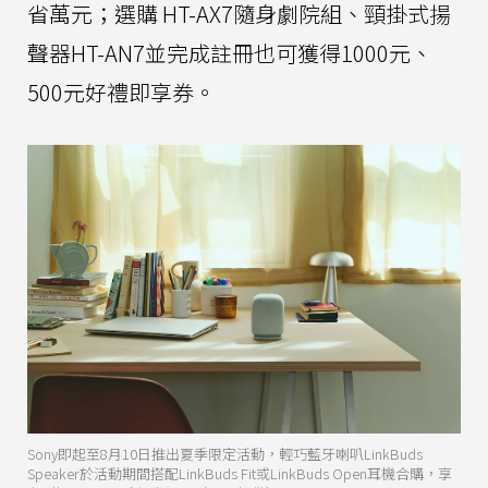
省萬元；選購 HT-AX7隨身劇院組、頸掛式揚
聲器HT-AN7並完成註冊也可獲得1000元、
500元好禮即享券。
Sony即起至8月10日推出夏季限定活動，輕巧藍牙喇叭LinkBuds
Speaker於活動期間搭配LinkBuds Fit或LinkBuds Open耳機合購，享