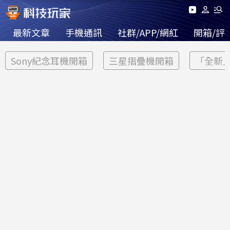
最新文章
手機通訊
社群/APP/網紅
開箱/評
Sony紀念耳機開箱
三星摺疊機開箱
「全新