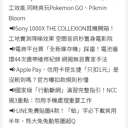
工效能 同時爽玩Pokemon GO、Pikmin
Bloom
📢Sony 1000X THE COLLEXION耳機開箱！
工地實測降噪效果 空間音訊秒置身電影院
📢電商平台買「全新庫存機」踩雷！電池循
環44次還帶維修紀錄 網揭無良賣家手法
📢 Apple Pay、信用卡搭北捷「只扣1元」是
沒刷到嗎？官方曝扣款規則秒懂
📢國家級「行動斷網」演習完整指引！NCC
揭3重點：勿用手機處理重要工作
📢 LINE免費貼圖4款！「蛤」字必下載爽用
半年、熊大兔兔動態圖超Q