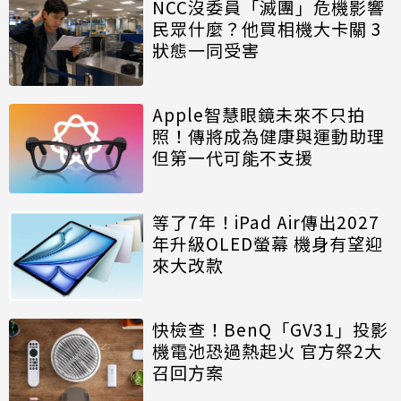
NCC沒委員「滅團」危機影響
民眾什麼？他買相機大卡關 3
狀態一同受害
Apple智慧眼鏡未來不只拍
照！傳將成為健康與運動助理
但第一代可能不支援
等了7年！iPad Air傳出2027
年升級OLED螢幕 機身有望迎
來大改款
快檢查！BenQ「GV31」投影
機電池恐過熱起火 官方祭2大
召回方案