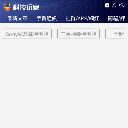
最新文章
手機通訊
社群/APP/網紅
開箱/評
Sony紀念耳機開箱
三星摺疊機開箱
「全新