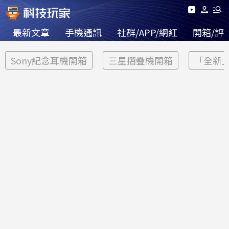
最新文章
手機通訊
社群/APP/網紅
開箱/評
Sony紀念耳機開箱
三星摺疊機開箱
「全新