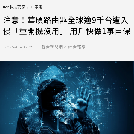
udn科技玩家
3C家電
注意！華碩路由器全球逾9千台遭入
侵「重開機沒用」 用戶快做1事自保
2025-06-02 09:17
聯合新聞網／ 綜合報導