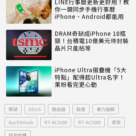
LINE行事曆更新更好用！教
你一鍵同步手機行事曆
iPhone、Android都能用
DRAM奇缺成iPhone 18瓶
頸！台積電10億美元待封裝
晶片只能枯等
iPhone Ultra摺疊機「5大
特點」配得起Ultra名字！
果粉看完更心動
華碩
ASUS
路由器
駭客
暴力破解
AyySSHush
RT-AC3100
RT-AC3200
資安
惡意軟體