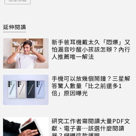
延伸閱讀
新手爸耳機戴太久「悶爆」又
怕漏音吵醒小孩該怎辦？內行
人推薦唯一解法
手機可以放幾個鬧鐘？三星解
答驚人數量「比之前還多1
倍」原因曝光
研究工作者需閱讀大量PDF文
獻、電子書⋯該選什麼閱讀
器？網曝這款護眼