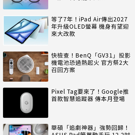
等了7年！iPad Air傳出2027
年升級OLED螢幕 機身有望迎
來大改款
快檢查！BenQ「GV31」投影
機電池恐過熱起火 官方祭2大
召回方案
Pixel Tag要來了！Google推
首款智慧追蹤器 傳本月登場
華碩「追劇神器」強勢回歸！
ASUS Pad簡單動手玩 12.2吋