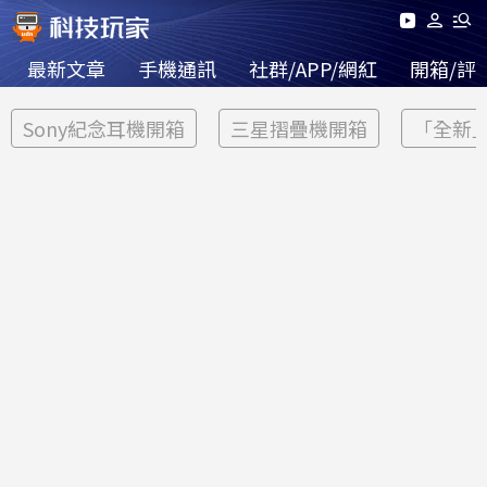
最新文章
手機通訊
社群/APP/網紅
開箱/評
Sony紀念耳機開箱
三星摺疊機開箱
「全新