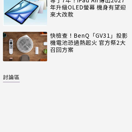
年升級OLED螢幕 機身有望迎
來大改款
快檢查！BenQ「GV31」投影
機電池恐過熱起火 官方祭2大
召回方案
討論區
共有
0
則留言