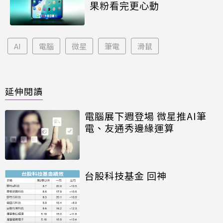
果粉看完更心動
AI
電腦
微星
筆電
滑鼠
延伸閱讀
電腦展下週登場 微星推AI筆
電、友通秀邊緣運算
台股科技基金 回神