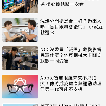
選 核心優缺點一次看
洗烘分開還是合一好？過來人
曝「盲目跟風會後悔」 小家庭
就選它
NCC沒委員「滅團」危機影響
民眾什麼？他買相機大卡關 3
狀態一同受害
Apple智慧眼鏡未來不只拍
照！傳將成為健康與運動助理
但第一代可能不支援
等了7年！iPad Air傳出2027