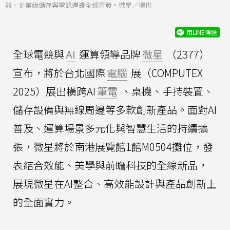
器、企業級儲存與電競週邊全線齊發。微星／提供
用LINE傳送
全球電競與
AI
運算領導品牌
微星
（2377）
宣布，將於台北國際
電腦
展（COMPUTEX
2025）展出橫跨AI
筆電
、桌機、手持裝置、
儲存設備與無線周邊等多款創新產品。面對AI
普及、運算場景多元化與智慧生活的持續擴
張，微星將於南港展覽館1館M0504攤位，發
表結合效能、美學與前瞻科技的全線新品，
展現微星在AI整合、高效能設計與產品創新上
的全面實力。