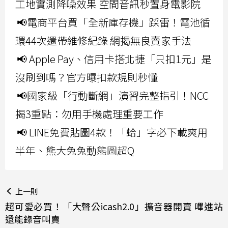
工地實測降噪效果 空間音訊秒置身電影院
📢電商平台買「全新庫存機」踩雷！電池循
環44次還帶維修紀錄 網揭無良賣家手法
📢 Apple Pay、信用卡搭北捷「只扣1元」是
沒刷到嗎？官方曝扣款規則秒懂
📢國家級「行動斷網」演習完整指引！NCC
揭3重點：勿用手機處理重要工作
📢 LINE免費貼圖4款！「蛤」字必下載爽用
半年、熊大兔兔動態圖超Q
上一則
超可愛必買！「大聲公icash2.0」擴音器開賣 嗶進站
還能錄音叫賣