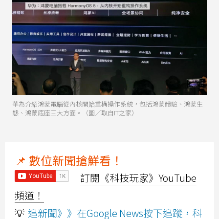
華為介紹鴻蒙電腦從內核開始重構操作系統，包括鴻蒙體驗、鴻蒙生
態、鴻蒙底座三大方面。（圖／取自IT之家）
📌 數位新聞搶鮮看！
訂閱《科技玩家》YouTube
頻道！
💡
追新聞》》在Google News按下追蹤，科