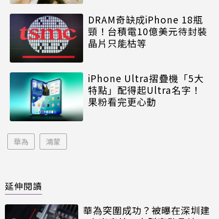
DRAM奇缺成iPhone 18瓶
頸！台積電10億美元待封裝
晶片只能枯等
iPhone Ultra摺疊機「5大
特點」配得起Ultra名字！
果粉看完更心動
華為
鴻蒙
延伸閱讀
華為突圍成功？被曝在深圳建