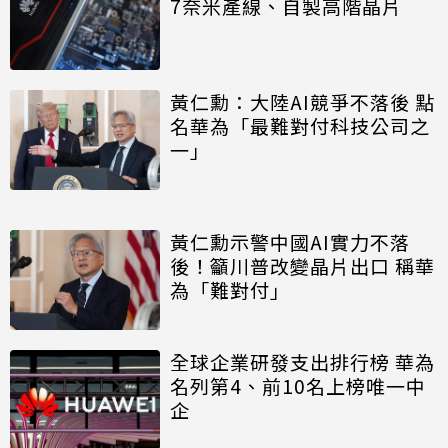
7奈米產線、自製高階晶片
黃仁勳：大陸AI競爭不落後 點
名華為「最難對付科技公司之
一」
黃仁勳示警中國AI實力不落
後！籲川普改變晶片出口 稱華
為「難對付」
全球企業研發支出排行榜 華為
名列第4、前10名上榜唯一中
企