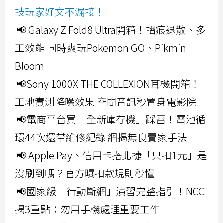
技玩家好文不漏接！
📢 Galaxy Z Fold8 Ultra開箱！摺痕退散、多
工效能 同時爽玩Pokemon GO、Pikmin
Bloom
📢Sony 1000X THE COLLEXION耳機開箱！
工地實測降噪效果 空間音訊秒置身電影院
📢電商平台買「全新庫存機」踩雷！電池循
環44次還帶維修紀錄 網揭無良賣家手法
📢 Apple Pay、信用卡搭北捷「只扣1元」是
沒刷到嗎？官方曝扣款規則秒懂
📢國家級「行動斷網」演習完整指引！NCC
揭3重點：勿用手機處理重要工作