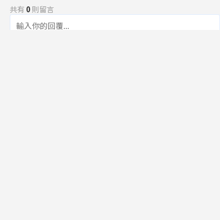
共有
0
則留言
規範
回覆
還沒有留言，成為第一個發言的人吧！
訂閱