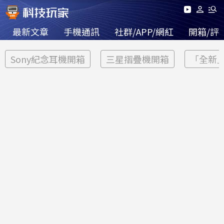
最新文章
手機通訊
社群/APP/網紅
開箱/評
Sony紀念耳機開箱
三星摺疊機開箱
「全新