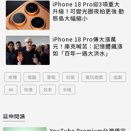
iPhone 18 Pro迎3項重大
升級！可變光圈夜拍更強 動
態島大幅縮小
iPhone 18 Pro傳大漲萬
元！庫克喊苦：記憶體飆漲
如「百年一遇大洪水」
桌機
電腦
筆電
效能
電玩遊戲
追劇
4K
特價
效率
手機
延伸閱讀
YouTube Premium台灣便宜