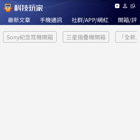
最新文章
手機通訊
社群/APP/網紅
開箱/評
Sony紀念耳機開箱
三星摺疊機開箱
「全新