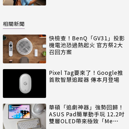
相關新聞
快檢查！BenQ「GV31」投影
機電池恐過熱起火 官方祭2大
召回方案
Pixel Tag要來了！Google推
首款智慧追蹤器 傳本月登場
華碩「追劇神器」強勢回歸！
ASUS Pad簡單動手玩 12.2吋
雙層OLED帶來極致「Me
Time」