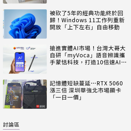
被砍了5年的經典功能終於回
歸！Windows 11工作列重新
開放「上下左右」自由移動
搶進實體AI市場！台灣大哥大
自研「myVoca」語音辨識攜
手蒙恬科技，打造10倍速AI錄
音神器
記憶體短缺蔓延…RTX 5060
漲三倍 深圳華強北市場顯卡
「一日一價」
討論區