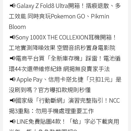
📢 Galaxy Z Fold8 Ultra開箱！摺痕退散、多
工效能 同時爽玩Pokemon GO、Pikmin
Bloom
📢Sony 1000X THE COLLEXION耳機開箱！
工地實測降噪效果 空間音訊秒置身電影院
📢電商平台買「全新庫存機」踩雷！電池循
環44次還帶維修紀錄 網揭無良賣家手法
📢 Apple Pay、信用卡搭北捷「只扣1元」是
沒刷到嗎？官方曝扣款規則秒懂
📢國家級「行動斷網」演習完整指引！NCC
揭3重點：勿用手機處理重要工作
📢 LINE免費貼圖4款！「蛤」字必下載爽用