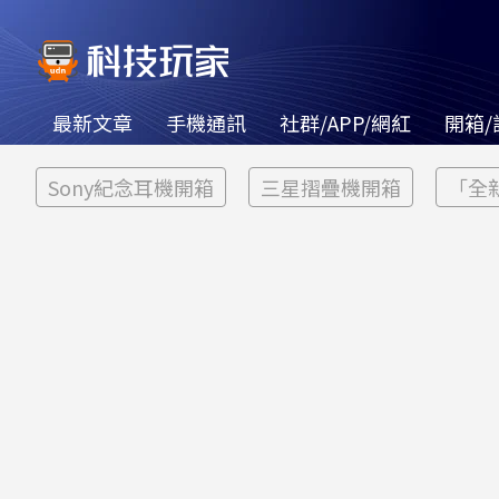
最新文章
手機通訊
社群/APP/網紅
開箱/
Sony紀念耳機開箱
三星摺疊機開箱
「全