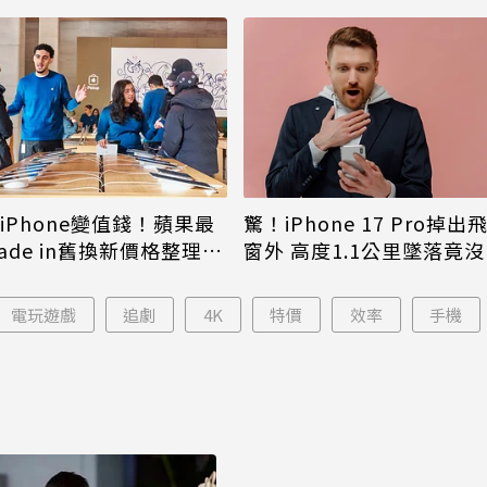
款iPhone變值錢！蘋果最
驚！iPhone 17 Pro掉出
ade in舊換新價格整理 6
窗外 高度1.1公里墜落竟
價、它少700元
壞
電玩遊戲
追劇
4K
特價
效率
手機