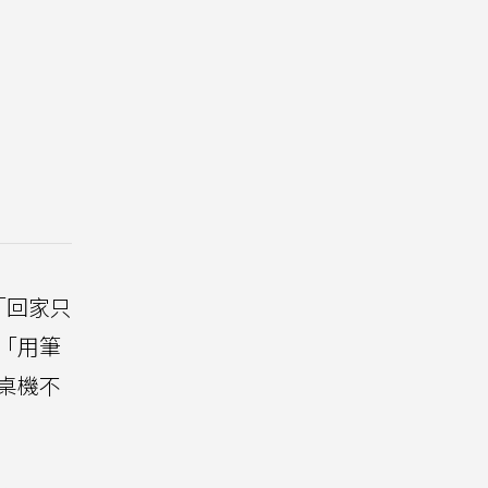
「回家只
「用筆
桌機不