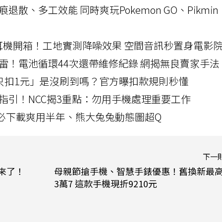
a開箱！摺痕退散、多工效能 同時爽玩Pokemon GO、Pikmin
LLEXION耳機開箱！工地實測降噪效果 空間音訊秒置身電影
雷！電池循環44次還帶維修紀錄 網揭無良賣家手法
北捷「只扣1元」是沒刷到嗎？官方曝扣款規則秒懂
指引！NCC揭3重點：勿用手機處理重要工作
」字必下載爽用半年、熊大兔兔動態圖超Q
下一
案來了！
母親節搶手機、智慧手錶優惠！舊換新最
3萬7 這款手機現折9210元