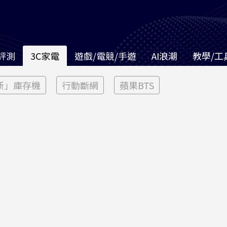
評測
3C家電
遊戲/電競/手遊
AI浪潮
教學/工
新」庫存機
行動斷網
蘋果BTS