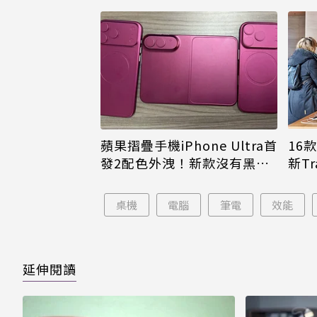
16
蘋果摺疊手機iPhone Ultra首
新Tr
發2配色外洩！新款沒有黑色
款掉
了
桌機
電腦
筆電
效能
延伸閱讀