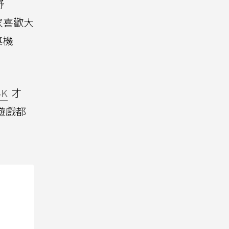
舒
家喜歡大
桌機
4K
才
遊戲都