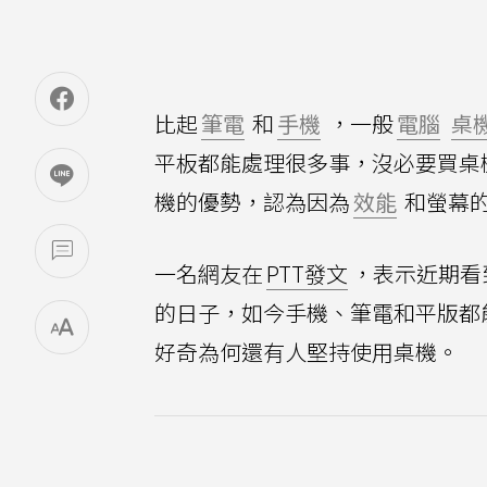
比起
筆電
和
手機
，一般
電腦
桌
平板都能處理很多事，沒必要買桌
機的優勢，認為因為
效能
和螢幕
一名網友在
PTT發文
，表示近期看
的日子，如今手機、筆電和平版都
好奇為何還有人堅持使用桌機。