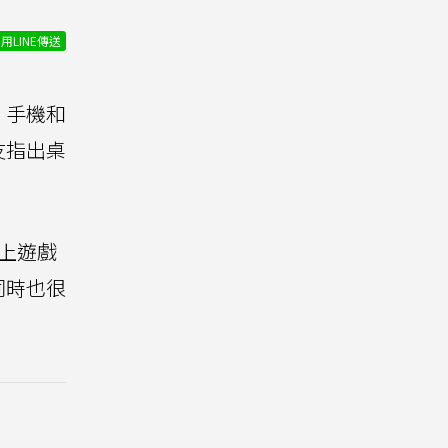
用LINE傳送
、手機和
友指出桌
上遊戲
同時也很