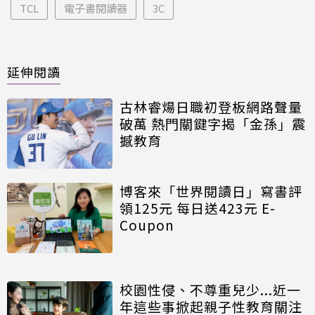
TCL
電子書閱讀器
3C
延伸閱讀
古林睿煬日職初登板網路聲量
破萬 熱門關鍵字揭「金孫」震
撼教育
博客來「世界閱讀日」寫書評
領125元 每日送423元 E-
Coupon
校園性侵、不尊重兒少...近一
年這些事掀起親子性教育關注