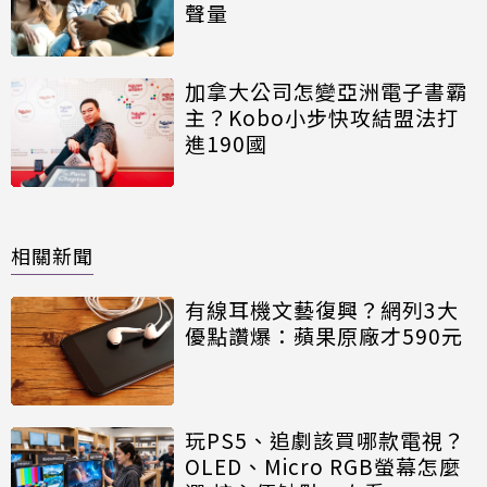
聲量
加拿大公司怎變亞洲電子書霸
主？Kobo小步快攻結盟法打
進190國
相關新聞
有線耳機文藝復興？網列3大
優點讚爆：蘋果原廠才590元
玩PS5、追劇該買哪款電視？
OLED、Micro RGB螢幕怎麼