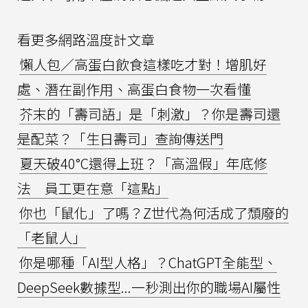
看更多網路溫度計文章
懶人包／高蛋白飲食這樣吃才對！增肌好
處、潛在副作用、高蛋白食物一次看懂
芥末的「壽司語」是「刺激」？你是壽司還
是配菜？「生日壽司」查詢傳送門
夏天破40°C還得上班？「高溫假」年底修
法 員工更在意「這點」
你也「鼠化」了嗎？Z世代為何活成了頹廢的
「老鼠人」
你是哪種「AI型人格」？ChatGPT全能型、
DeepSeek數據型...一秒測出你的職場AI屬性