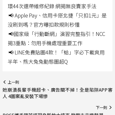
環44次還帶維修紀錄 網揭無良賣家手法
📢 Apple Pay、信用卡搭北捷「只扣1元」是
沒刷到嗎？官方曝扣款規則秒懂
📢國家級「行動斷網」演習完整指引！NCC
揭3重點：勿用手機處理重要工作
📢 LINE免費貼圖4款！「蛤」字必下載爽用
半年、熊大兔兔動態圖超Q
上一則
她崩潰長輩手機超卡、廣告關不掉！全是陷阱APP害
人 4圖案亂安裝下場慘
下一則
BOSE攜手陳芳語現身新竹大遠百 掀周末品牌熱潮