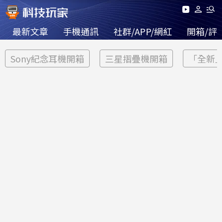
最新文章
手機通訊
社群/APP/網紅
開箱/評
Sony紀念耳機開箱
三星摺疊機開箱
「全新