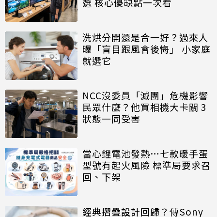
選 核心優缺點一次看
洗烘分開還是合一好？過來人
曝「盲目跟風會後悔」 小家庭
就選它
NCC沒委員「滅團」危機影響
民眾什麼？他買相機大卡關 3
狀態一同受害
當心鋰電池發熱…七款暖手蛋
型號有起火風險 標準局要求召
回、下架
經典摺疊設計回歸？傳Sony