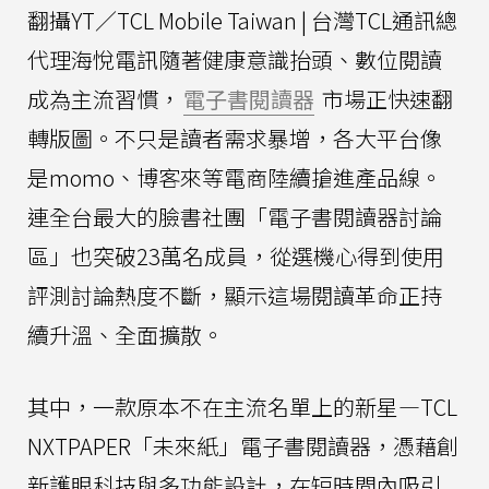
翻攝YT／TCL Mobile Taiwan | 台灣TCL通訊總
代理海悅電訊隨著健康意識抬頭、數位閱讀
成為主流習慣，
電子書閱讀器
市場正快速翻
轉版圖。不只是讀者需求暴增，各大平台像
是momo、博客來等電商陸續搶進產品線。
連全台最大的臉書社團「電子書閱讀器討論
區」也突破23萬名成員，從選機心得到使用
評測討論熱度不斷，顯示這場閱讀革命正持
續升溫、全面擴散。
其中，一款原本不在主流名單上的新星—TCL
NXTPAPER「未來紙」電子書閱讀器，憑藉創
新護眼科技與多功能設計，在短時間內吸引