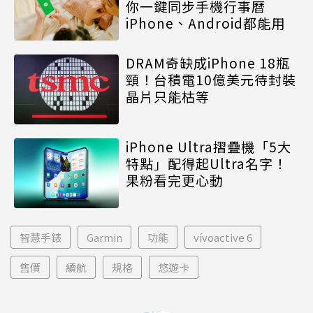
你一鍵同步手機行事曆
iPhone、Android都能用
DRAM奇缺成iPhone 18瓶
頸！台積電10億美元待封裝
晶片只能枯等
iPhone Ultra摺疊機「5大
特點」配得起Ultra名字！
果粉看完更心動
智慧手錶
Garmin
功能
vívoactive 6
售價
續航
規格
悠遊卡