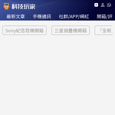
最新文章
手機通訊
社群/APP/網紅
開箱/評
Sony紀念耳機開箱
三星摺疊機開箱
「全新