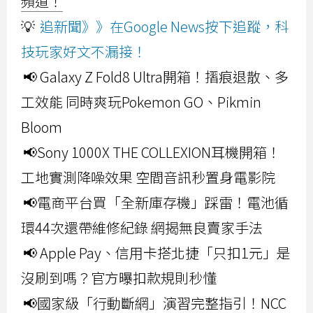
頻道！
💡
追新聞》》在Google News按下追蹤，科
技玩家好文不漏接！
📢 Galaxy Z Fold8 Ultra開箱！摺痕退散、多
工效能 同時爽玩Pokemon GO、Pikmin
Bloom
📢Sony 1000X THE COLLEXION耳機開箱！
工地實測降噪效果 空間音訊秒置身電影院
📢電商平台買「全新庫存機」踩雷！電池循
環44次還帶維修紀錄 網揭無良賣家手法
📢 Apple Pay、信用卡搭北捷「只扣1元」是
沒刷到嗎？官方曝扣款規則秒懂
📢國家級「行動斷網」演習完整指引！NCC