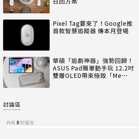
召回方案
Pixel Tag要來了！Google推
首款智慧追蹤器 傳本月登場
華碩「追劇神器」強勢回歸！
ASUS Pad簡單動手玩 12.2吋
雙層OLED帶來極致「Me
Time」
討論區
共有
0
則留言