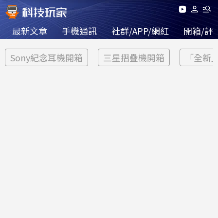
最新文章
手機通訊
社群/APP/網紅
開箱/評
Sony紀念耳機開箱
三星摺疊機開箱
「全新