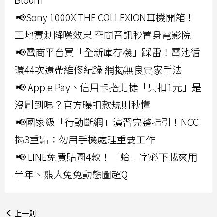
📢Sony 1000X THE COLLEXION耳機開箱！
工地實測降噪效果 空間音訊秒置身電影院
📢電商平台買「全新庫存機」踩雷！電池循
環44次還帶維修紀錄 網揭無良賣家手法
📢 Apple Pay、信用卡搭北捷「只扣1元」是
沒刷到嗎？官方曝扣款規則秒懂
📢國家級「行動斷網」演習完整指引！NCC
揭3重點：勿用手機處理重要工作
📢 LINE免費貼圖4款！「蛤」字必下載爽用
半年、熊大兔兔動態圖超Q
上一則