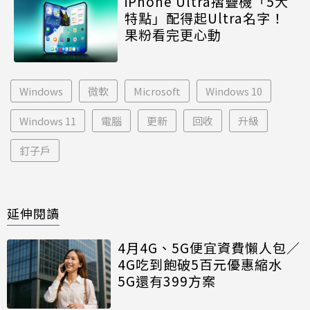
iPhone Ultra摺疊機「5大
特點」配得起Ultra名字！
果粉看完更心動
Windows
微軟
Microsoft
Windows 10
Windows 11
電腦
更新
回收
升級
釘子戶
延伸閱讀
4月4G、5G便宜資費懶人包／
4G吃到飽破5百元優惠縮水
5G還有399方案