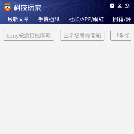
最新文章
手機通訊
社群/APP/網紅
開箱/評
Sony紀念耳機開箱
三星摺疊機開箱
「全新