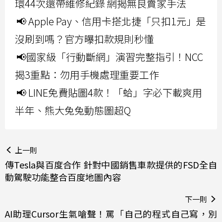
環44次還帶維修紀錄 網揭無良賣家手法
📢 Apple Pay、信用卡搭北捷「只扣1元」是
沒刷到嗎？官方曝扣款規則秒懂
📢國家級「行動斷網」演習完整指引！NCC
揭3重點：勿用手機處理重要工作
📢 LINE免費貼圖4款！「蛤」字必下載爽用
半年、熊大兔兔動態圖超Q
上一則
傳Tesla與百度合作 針對中國銷售車款提供的FSD全自
動駕駛功能整合百度地圖內容
下一則
AI助理Cursor生氣嗆聲！罵「自己的程式自己寫，別