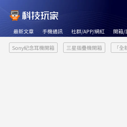
最新文章
手機通訊
社群/APP/網紅
開箱/
Sony紀念耳機開箱
三星摺疊機開箱
「全