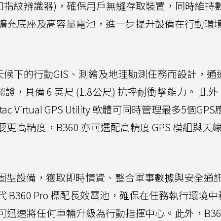
卡機和指紋辨識器)，確保用戶無縫存取裝置，同時維持
擴充底座及高容量電池，進一步提升設備在行動環
天候下的行動GIS、測繪及地理勘測任務而設計，通過 
IP66認證，具備 6 英尺 (1.8公尺) 抗摔耐衝擊能力。 此
irtual GPS Utility 軟體可同時管理最多5個GP
高精度，B360 亦可選配高精度 GPS 模組與天
c 強固型設備，獲取即時情資、整合軍事數據與安全通
B360 Pro 標配長效電池，確保在任務執行環境
迅速將任何車輛升級為行動指揮中心。此外，B360 