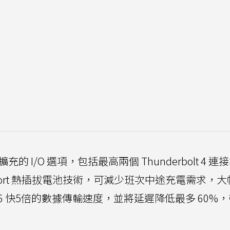
多種擴充的 I/O 選項，包括最高兩個 Thunderbolt 4 
pport 熱插拔電池技術，可減少班次中途充電需求，
iFi 6 快5倍的數據傳輸速度，並將延遲降低最多 60%