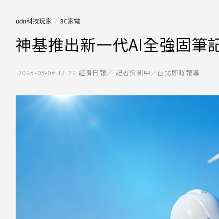
udn科技玩家
3C家電
神基推出新一代AI全強固筆
2025-03-06 11:22
經濟日報／ 記者吳凱中／台北即時報導