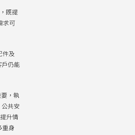
顯卡，既提
需求可
配件及
客戶仍能
關重要，執
。公共安
面提升情
多重身