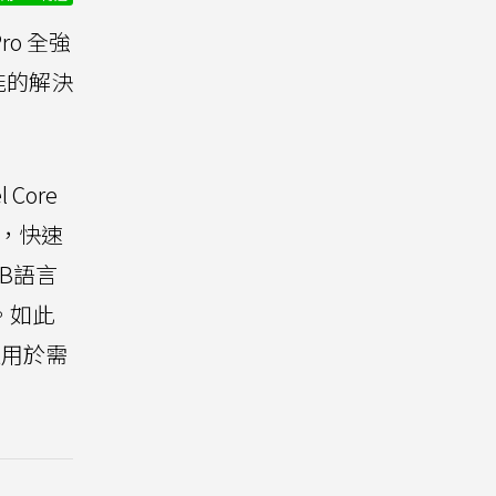
ro 全強
能的解決
Core
技術，快速
8B語言
。如此
其適用於需