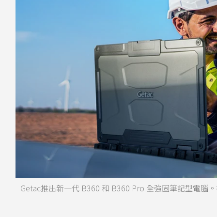
Getac推出新一代 B360 和 B360 Pro 全強固筆記型電