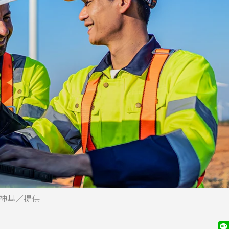
腦。神基／提供