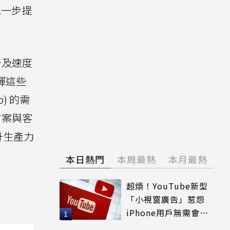
進一步提
普及速度
揮這些
) 的需
方案與客
升生產力
本日熱門
本周最熱
本月最熱
超煩！YouTube新型
「小視窗廣告」惹怨
iPhone用戶無需會員
輕鬆解決