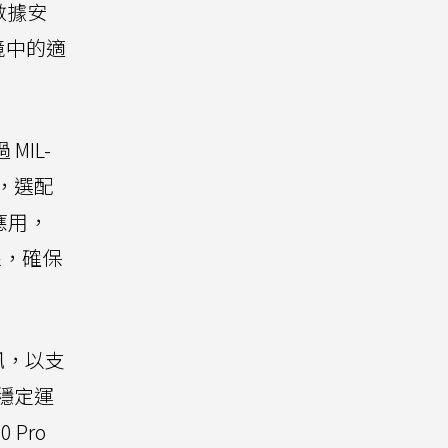
數據安
境中的適
MIL-
外，選配
S應用，
線，確保
訊，以支
中穩定運
Pro