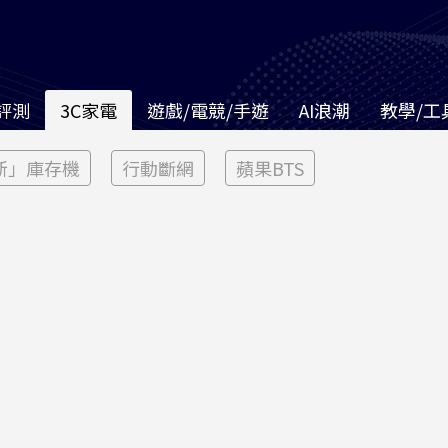
評測
3C家電
遊戲/電競/手遊
AI浪潮
教學/工
新」庫存機
行動斷網
蘋果BTS