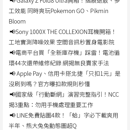
📢 Galaxy Z Fold8 Ultra開箱！摺痕退散、多
工效能 同時爽玩Pokemon GO、Pikmin
Bloom
📢Sony 1000X THE COLLEXION耳機開箱！
工地實測降噪效果 空間音訊秒置身電影院
📢電商平台買「全新庫存機」踩雷！電池循
環44次還帶維修紀錄 網揭無良賣家手法
📢 Apple Pay、信用卡搭北捷「只扣1元」是
沒刷到嗎？官方曝扣款規則秒懂
📢國家級「行動斷網」演習完整指引！NCC
揭3重點：勿用手機處理重要工作
📢 LINE免費貼圖4款！「蛤」字必下載爽用
半年、熊大兔兔動態圖超Q