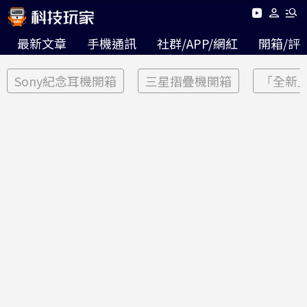
最新文章
手機通訊
社群/APP/網紅
開箱/評
Sony紀念耳機開箱
三星摺疊機開箱
「全新