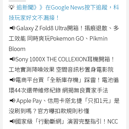
💡
追新聞》》在Google News按下追蹤，科
技玩家好文不漏接！
📢 Galaxy Z Fold8 Ultra開箱！摺痕退散、多
工效能 同時爽玩Pokemon GO、Pikmin
Bloom
📢Sony 1000X THE COLLEXION耳機開箱！
工地實測降噪效果 空間音訊秒置身電影院
📢電商平台買「全新庫存機」踩雷！電池循
環44次還帶維修紀錄 網揭無良賣家手法
📢 Apple Pay、信用卡搭北捷「只扣1元」是
沒刷到嗎？官方曝扣款規則秒懂
📢國家級「行動斷網」演習完整指引！NCC