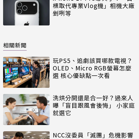
標取代專業Vlog機」相機大廠
剉咧等
相關新聞
玩PS5、追劇該買哪款電視？
OLED、Micro RGB螢幕怎麼
選 核心優缺點一次看
洗烘分開還是合一好？過來人
曝「盲目跟風會後悔」 小家庭
就選它
NCC沒委員「滅團」危機影響