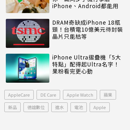
iPhone、Android都能用
DRAM奇缺成iPhone 18瓶
頸！台積電10億美元待封裝
晶片只能枯等
iPhone Ultra摺疊機「5大
特點」配得起Ultra名字！
果粉看完更心動
AppleCare
DE Care
Apple Watch
蘋果
新品
德誼數位
進水
電池
Apple