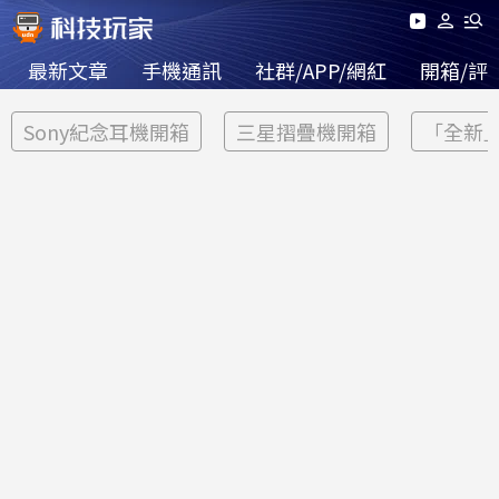
最新文章
手機通訊
社群/APP/網紅
開箱/評
Sony紀念耳機開箱
三星摺疊機開箱
「全新