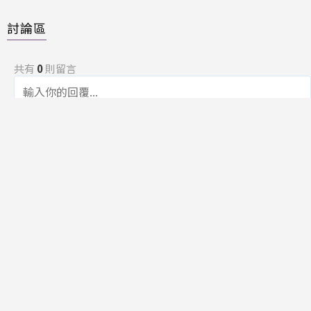
討論區
共有
0
則留言
規範
回覆
還沒有留言，成為第一個發言的人吧！