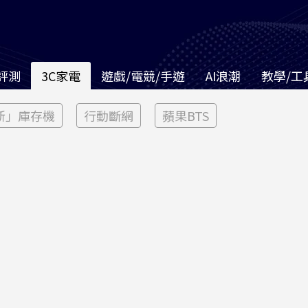
評測
3C家電
遊戲/電競/手遊
AI浪潮
教學/工
新」庫存機
行動斷網
蘋果BTS