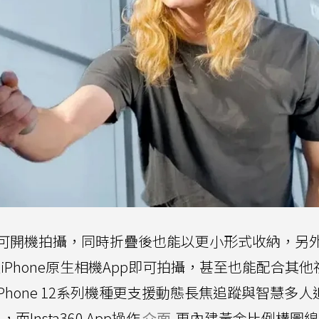
可開機拍攝，同時折疊後也能以更小形式收納，另
過iPhone原生相機App即可拍攝，甚至也能配合其
Phone 12系列機種更支援動態長焦追蹤與智慧多人
而Insta360 App操作
介面
更內建黃金比例構圖線