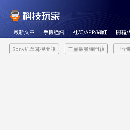
最新文章
手機通訊
社群/APP/網紅
開箱/
Sony紀念耳機開箱
三星摺疊機開箱
「全