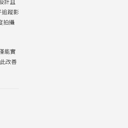
化設計且
平追蹤影
度拍攝
不僅能實
藉此改善