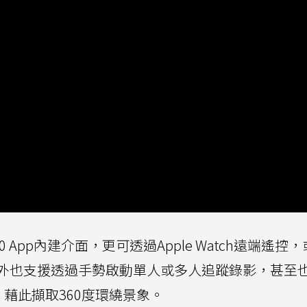
0 App內建介面，更可透過Apple Watch遠端遙控
外也支援透過手勢啟動單人或多人追蹤錄影，甚至
藉此擷取360度環繞景象。