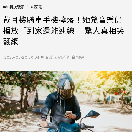
udn科技玩家
3C家電
戴耳機騎車手機摔落！她驚音樂仍
播放「到家還能連線」 驚人真相笑
翻網
2025-01-20 10:04
聯合新聞網／ 綜合報導