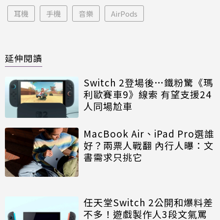
耳機
手機
音樂
AirPods
延伸閱讀
Switch 2登場後…鐵粉驚《瑪
利歐賽車9》線索 有望支援24
人同場尬車
MacBook Air、iPad Pro選誰
好？兩票人戰翻 內行人曝：文
書需求只挑它
任天堂Switch 2公開和爆料差
不多！遊戲製作人3段文氣罵