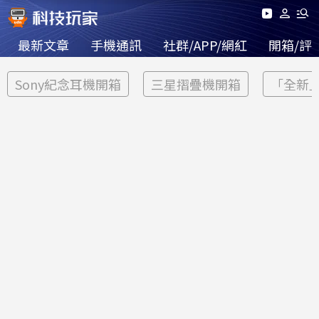
最新文章
手機通訊
社群/APP/網紅
開箱/評
Sony紀念耳機開箱
三星摺疊機開箱
「全新