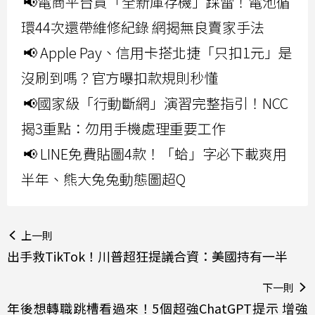
📢電商平台買「全新庫存機」踩雷！電池循
環44次還帶維修紀錄 網揭無良賣家手法
📢 Apple Pay、信用卡搭北捷「只扣1元」是
沒刷到嗎？官方曝扣款規則秒懂
📢國家級「行動斷網」演習完整指引！NCC
揭3重點：勿用手機處理重要工作
📢 LINE免費貼圖4款！「蛤」字必下載爽用
半年、熊大兔兔動態圖超Q
上一則
出手救TikTok！川普超狂提議合資：美國持有一半
下一則
年後想轉職跳槽看過來！5個超強ChatGPT提示 增強