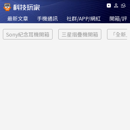
最新文章
手機通訊
社群/APP/網紅
開箱/評
Sony紀念耳機開箱
三星摺疊機開箱
「全新