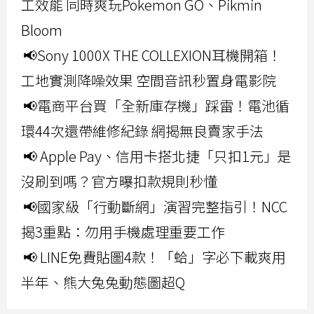
工效能 同時爽玩Pokemon GO、Pikmin
Bloom
📢Sony 1000X THE COLLEXION耳機開箱！
工地實測降噪效果 空間音訊秒置身電影院
📢電商平台買「全新庫存機」踩雷！電池循
環44次還帶維修紀錄 網揭無良賣家手法
📢 Apple Pay、信用卡搭北捷「只扣1元」是
沒刷到嗎？官方曝扣款規則秒懂
📢國家級「行動斷網」演習完整指引！NCC
揭3重點：勿用手機處理重要工作
📢 LINE免費貼圖4款！「蛤」字必下載爽用
半年、熊大兔兔動態圖超Q