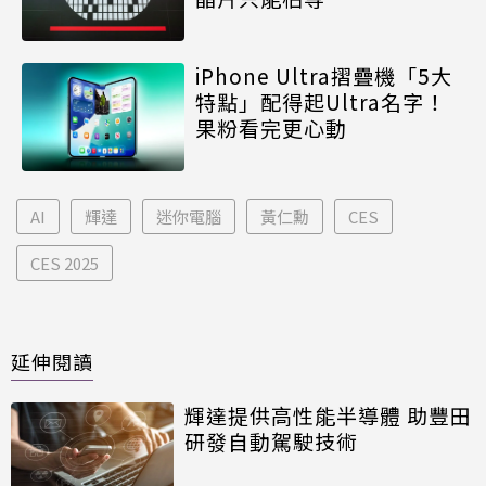
iPhone Ultra摺疊機「5大
特點」配得起Ultra名字！
果粉看完更心動
AI
輝達
迷你電腦
黃仁勳
CES
CES 2025
延伸閱讀
輝達提供高性能半導體 助豐田
研發自動駕駛技術