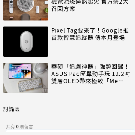
機電池恐過熱起火 官方祭2大
召回方案
Pixel Tag要來了！Google推
首款智慧追蹤器 傳本月登場
華碩「追劇神器」強勢回歸！
ASUS Pad簡單動手玩 12.2吋
雙層OLED帶來極致「Me
Time」
討論區
共有
0
則留言