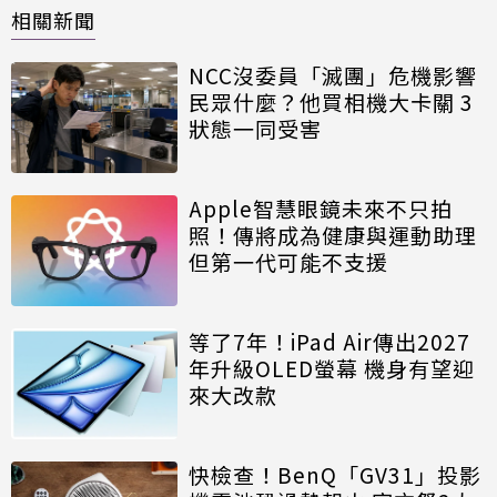
相關新聞
NCC沒委員「滅團」危機影響
民眾什麼？他買相機大卡關 3
狀態一同受害
Apple智慧眼鏡未來不只拍
照！傳將成為健康與運動助理
但第一代可能不支援
等了7年！iPad Air傳出2027
年升級OLED螢幕 機身有望迎
來大改款
快檢查！BenQ「GV31」投影