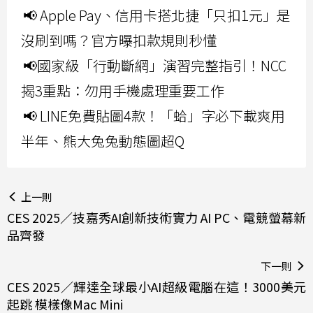
📢 Apple Pay、信用卡搭北捷「只扣1元」是
沒刷到嗎？官方曝扣款規則秒懂
📢國家級「行動斷網」演習完整指引！NCC
揭3重點：勿用手機處理重要工作
📢 LINE免費貼圖4款！「蛤」字必下載爽用
半年、熊大兔兔動態圖超Q
上一則
CES 2025／技嘉秀AI創新技術實力 AI PC、電競螢幕新
品齊發
下一則
CES 2025／輝達全球最小AI超級電腦在這！3000美元
起跳 模樣像Mac Mini