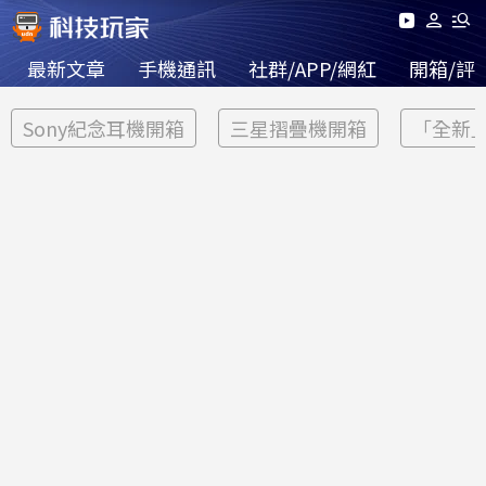
最新文章
手機通訊
社群/APP/網紅
開箱/評
Sony紀念耳機開箱
三星摺疊機開箱
「全新