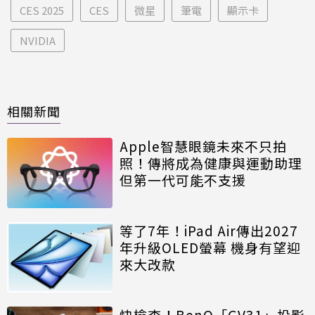
CES 2025
CES
微星
筆電
顯示卡
NVIDIA
相關新聞
Apple智慧眼鏡未來不只拍
照！傳將成為健康與運動助理
但第一代可能不支援
等了7年！iPad Air傳出2027
年升級OLED螢幕 機身有望迎
來大改款
快檢查！BenQ「GV31」投影